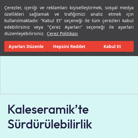
Çerezler, içeriği ve reklamları kişiselleştirmek, sosyal medya
Menü
Menü
özellikleri sağlamak ve trafiğimizi analiz etmek için
kullanılmaktadır. “Kabul Et” seçeneği ile tüm çerezleri kabul
Ana Sayfa
Sürdürülebilirlik
edebilirsiniz veya “Çerez Ayarları” seçeneği ile ayarları
düzenleyebilirsiniz.
Çerez Politikası
Ayarları Düzenle
Hepsini Reddet
Kabul Et
Kaleseramik’te
Sürdürülebilirlik