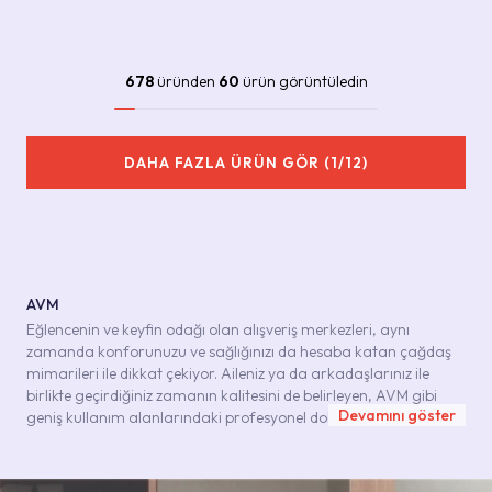
678
üründen
60
ürün görüntüledin
DAHA FAZLA ÜRÜN GÖR (1/12)
AVM
Eğlencenin ve keyfin odağı olan alışveriş merkezleri, aynı
zamanda konforunuzu ve sağlığınızı da hesaba katan çağdaş
mimarileri ile dikkat çekiyor. Aileniz ya da arkadaşlarınız ile
birlikte geçirdiğiniz zamanın kalitesini de belirleyen, AVM gibi
Devamını göster
geniş kullanım alanlarındaki profesyonel dokunuşlarda,
seramiğin etkisi kendisini ilk anda hissettirecek bir güce sahip.
Adımınızı attığınız her alanda sağlığınızı ve güvenliğinizi düşünen
Kaleseramik markaları bu noktada AVM tasarımlarında da