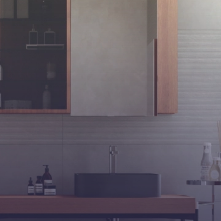
etkisini gösteriyor. AVM’lerin kalabalık koridorlarında, vitrinlerin
ışıltısı arasındaki seçkin ambiyansta Kaleseramik etkisi fark
ediliyor.
Estetik Alanlar, Güvenli Zeminler
Kaleseramik markalarının farklı koleksiyonlarında yalnızca ev
içi yaşam alanları için değil dış mekânlar ve ortak kullanım
alanları için de birçok seçenek mevcut. Özel teknolojilerle
üretilen seramik serileri AVM’lerde size konforu sunacak
özellikleri ile dikkat çekiyor. Kale SlipFree teknolojisi bunlardan
biri. Attığınız adımlarda güvenliğinizi ön plana alan SlipFree
teknolojisi, yumuşak, pürüzsüz bir yüzeyde kaymazlığı ayarlıyor.
SlipFree teknolojisi, estetik görünümün yanı sıra zeminlerin
güvenliğini, kolay temizlenebilmesini ve uzun yıllar kullanılmasını
sağlıyor.
R1-R3 arasındaki kaymazlık değerlerini, kullanılan alana göre
ayarlayabilen bu teknoloji, farklı yüzey ve renkler için
uygulanabiliyor.
Kaleguard Defence ile Bulunduğunuz