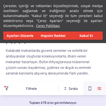
Çerezler, içeriği ve reklamları kişiselleştirmek, sosyal medya
Menü
Menü
özellikleri sağlamak ve trafiğimizi analiz etmek için
kullanılmaktadır. “Kabul Et” seçeneği ile tüm çerezleri kabul
edebilirsiniz veya “Çerez Ayarları” seçeneği ile ayarları
Ana Sayfa
Karolar
Ticari Çözümler
AVM
düzenleyebilirsiniz.
Çerez Politikası
Ayarları Düzenle
Hepsini Reddet
Kabul Et
AVM
Kalabalık mekanlarda güvenli zeminler ve estetik bir
ambiyanslar oluşturan koleksiyonlarla, ilham veren
mekanlar tasarlayın. Bütün ihtiyaçlarınıza mükemmel
çözüm sunan; kaydırmaz, çizilmez ve düşük su emmeli
seramik karolarla alışveriş deneyiminde fark yaratın.
Filtrele
Sırala
Toplam 678 ürün görüntüleniyor.