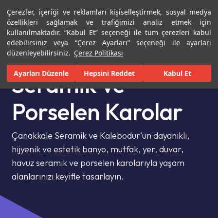
Çerezler, içeriği ve reklamları kişiselleştirmek, sosyal medya
Menü
Menü
özellikleri sağlamak ve trafiğimizi analiz etmek için
kullanılmaktadır. “Kabul Et” seçeneği ile tüm çerezleri kabul
edebilirsiniz veya “Çerez Ayarları” seçeneği ile ayarları
Ana Sayfa
Karolar
düzenleyebilirsiniz.
Çerez Politikası
Ayarları Düzenle
Hepsini Reddet
Kabul Et
Seramik ve
Porselen Karolar
Çanakkale Seramik ve Kalebodur'un dayanıklı,
hijyenik ve estetik banyo, mutfak, yer, duvar,
havuz seramik ve porselen karolarıyla yaşam
alanlarınızı keyifle tasarlayın.