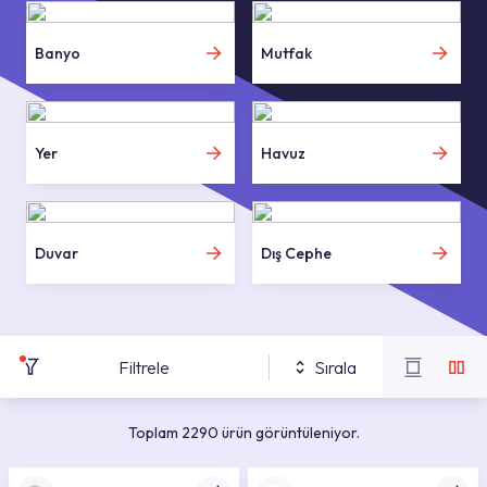
Banyo
Mutfak
Yer
Havuz
Duvar
Dış Cephe
Filtrele
Sırala
Toplam 2290 ürün görüntüleniyor.