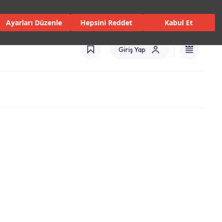
 Servisler ve Hizmetler
Mağazalar
Kataloglar
Türkiye(TR)
Ayarları Düzenle
Hepsini Reddet
Kabul Et
Giriş Yap