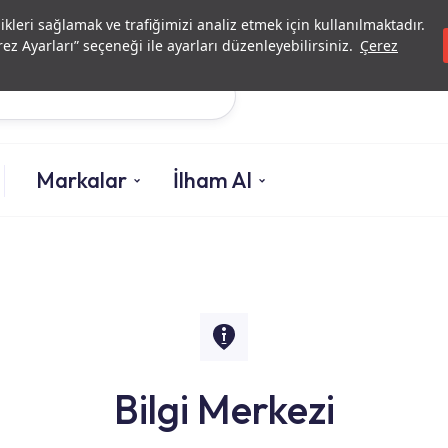
Yatırımcı İlişkileri
Yetkili
likleri sağlamak ve trafiğimizi analiz etmek için kullanılmaktadır.
ez Ayarları” seçeneği ile ayarları düzenleyebilirsiniz.
Çerez
Ara
Markalar
İlham Al
Bilgi Merkezi