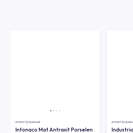
KONUT İÇİ ALANLAR
KONUT İÇİ ALAN
Intonaco Mat Antrasit Porselen
Industri