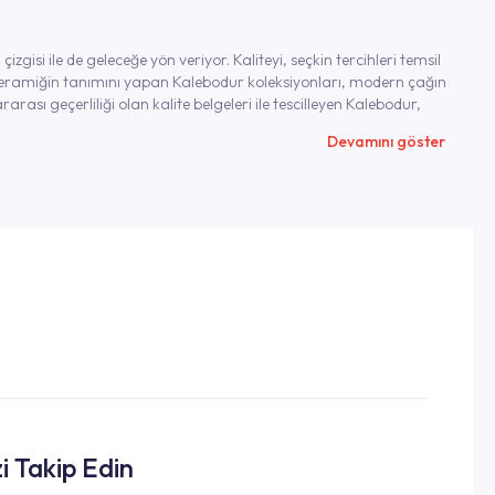
si ile de geleceğe yön veriyor. Kaliteyi, seçkin tercihleri temsil
seramiğin tanımını yapan Kalebodur koleksiyonları, modern çağın
arası geçerliliği olan kalite belgeleri ile tescilleyen Kalebodur,
Devamını göster
ristan’dan İngiltere’ye ve İran’a kadar birçok farklı lokasyonda
 hastanelerden, müzelere ve alışveriş merkezlerine kadar övgüyle
forunuzu korumak için de çalışıyor. Antislip yüzeyi size sunan
oji, güvenli adımlarınız için size yol gösteriyor. Aynı zamanda
r. R9-R13 arasında kaymazlık değerleri ile mekâna göre
n bu uygulama, antibakteriyel, su itici ve kendi kendini temizleme
zi Takip Edin
dırıyor.