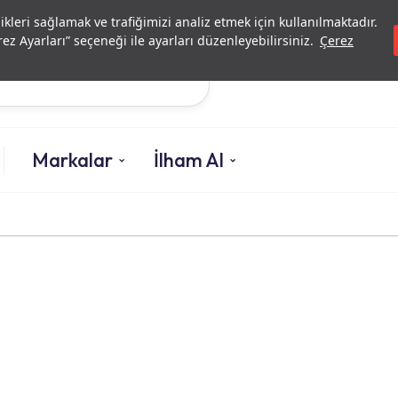
Yatırımcı İlişkileri
Yetkili
likleri sağlamak ve trafiğimizi analiz etmek için kullanılmaktadır.
ez Ayarları” seçeneği ile ayarları düzenleyebilirsiniz.
Çerez
Ara
Markalar
İlham Al