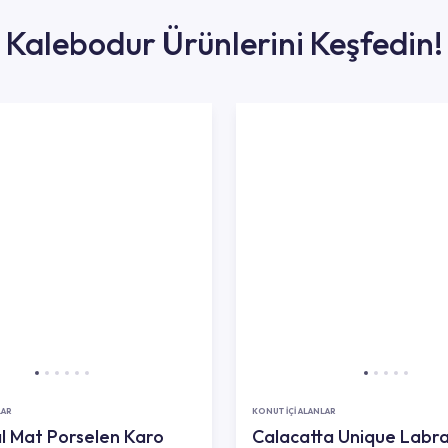
Kalebodur Ürünlerini Keşfedin!
LAR
KONUT İÇİ ALANLAR
al Mat Porselen Karo
Calacatta Unique Labr