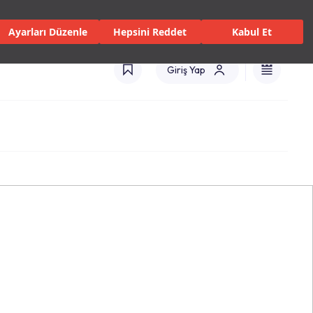
 Servisler ve Hizmetler
Mağazalar
Kataloglar
Türkiye(TR)
Ayarları Düzenle
Hepsini Reddet
Kabul Et
Giriş Yap