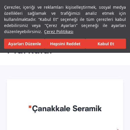
Çerezler, içeriği ve reklamları kişiselleştirmek, sosyal medya
Menü
Menü
özellikleri sağlamak ve trafiğimizi analiz etmek için
kullanılmaktadır. “Kabul Et” seçeneği ile tüm çerezleri kabul
edebilirsiniz veya “Çerez Ayarları” seçeneği ile ayarları
Ana sayfa
Markalar
düzenleyebilirsiniz.
Çerez Politikası
Ayarları Düzenle
Hepsini Reddet
Kabul Et
Markalar