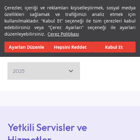
Çerezler, içeriği ve reklamları kişiselleştirmek, sosyal medya
Menü
Menü
özellikleri sağlamak ve trafiğimizi analiz etmek için
kullanılmaktadır. “Kabul Et” seçeneği ile tüm çerezleri kabul
edebilirsiniz veya “Çerez Ayarları” seçeneği ile ayarları
Ana Sayfa
Kampanyalar
düzenleyebilirsiniz.
Çerez Politikası
Ayarları Düzenle
Hepsini Reddet
Kabul Et
Kampanyalar
Yetkili Servisler ve
Hizmetler