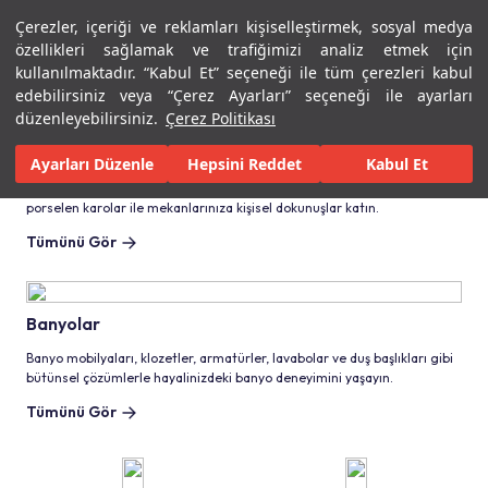
Çerezler, içeriği ve reklamları kişiselleştirmek, sosyal medya
Menü
Menü
özellikleri sağlamak ve trafiğimizi analiz etmek için
1
2
3
4
5
6
7
kullanılmaktadır. “Kabul Et” seçeneği ile tüm çerezleri kabul
edebilirsiniz veya “Çerez Ayarları” seçeneği ile ayarları
düzenleyebilirsiniz.
Çerez Politikası
Seramik ve Porselen Karolar
Ayarları Düzenle
Hepsini Reddet
Kabul Et
Zengin renk seçeneklerine ve modern desenlere sahip seramik ve
porselen karolar ile mekanlarınıza kişisel dokunuşlar katın.
Tümünü Gör
Banyolar
Banyo mobilyaları, klozetler, armatürler, lavabolar ve duş başlıkları gibi
bütünsel çözümlerle hayalinizdeki banyo deneyimini yaşayın.
Tümünü Gör