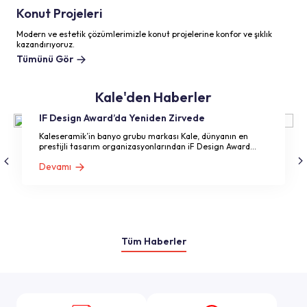
Konut Projeleri
Modern ve estetik çözümlerimizle konut projelerine konfor ve şıklık
kazandırıyoruz.
Tümünü Gör
Kale'den Haberler
Kale, Noviso Serisiyle Global Tasarım Arenası
IF Design Award’da Yeniden Zirvede
Kaleseramik’in banyo grubu markası Kale, dünyanın en
prestijli tasarım organizasyonlarından iF Design Award
2026’da ödüle layık görüldü.
Devamı
Tüm Haberler