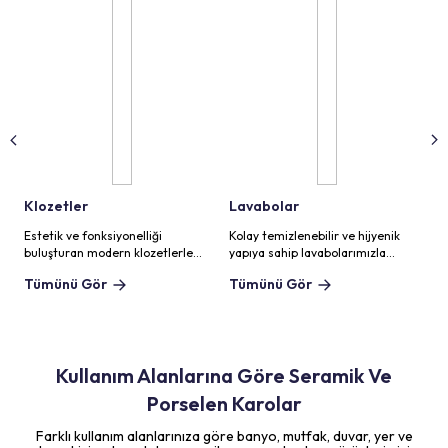
Klozetler
Lavabolar
P
Estetik ve fonksiyonelliği
Kolay temizlenebilir ve hijyenik
Ge
buluşturan modern klozetlerle
yapıya sahip lavabolarımızla
me
banyolarınıza hijyen ve konfor
banyolarınıza hijyeni taşıyın.
da
Tümünü Gör
Tümünü Gör
T
katın.
Kullanım Alanlarına Göre Seramik Ve
Porselen Karolar
Farklı kullanım alanlarınıza göre banyo, mutfak, duvar, yer ve