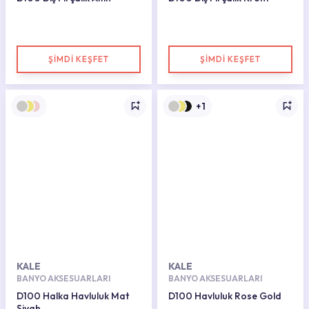
ŞİMDİ KEŞFET
ŞİMDİ KEŞFET
+1
KALE
KALE
BANYO AKSESUARLARI
BANYO AKSESUARLARI
D100 Halka Havluluk Mat
D100 Havluluk Rose Gold
Siyah