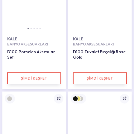
KALE
KALE
BANYO AKSESUARLARI
BANYO AKSESUARLARI
D100 Porselen Aksesuar
D100 Tuvalet Fırçalığı Rose
Seti
Gold
ŞİMDİ KEŞFET
ŞİMDİ KEŞFET