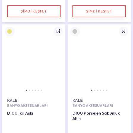
ŞİMDİ KEŞFET
ŞİMDİ KEŞFET
KALE
KALE
BANYO AKSESUARLARI
BANYO AKSESUARLARI
D100 İkili Askı
D100 Porselen Sabunluk
Altın