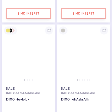
ŞİMDİ KEŞFET
ŞİMDİ KEŞFET
KALE
KALE
BANYO AKSESUARLARI
BANYO AKSESUARLARI
D100 Havluluk
D100 İkili Askı Altın