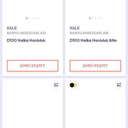
KALE
KALE
BANYO AKSESUARLARI
BANYO AKSESUARLARI
D100 Halka Havluluk
D100 Halka Havluluk Altın
ŞİMDİ KEŞFET
ŞİMDİ KEŞFET