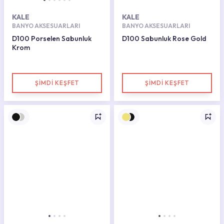
KALE
KALE
BANYO AKSESUARLARI
BANYO AKSESUARLARI
D100 Porselen Sabunluk
D100 Sabunluk Rose Gold
Krom
ŞİMDİ KEŞFET
ŞİMDİ KEŞFET