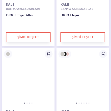
KALE
KALE
BANYO AKSESUARLARI
BANYO AKSESUARLARI
D100 Etajer Altın
D100 Etajer
ŞİMDİ KEŞFET
ŞİMDİ KEŞFET