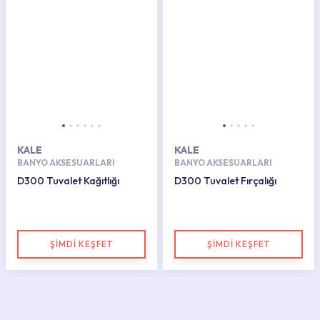
KALE
KALE
BANYO AKSESUARLARI
BANYO AKSESUARLARI
D300 Tuvalet Kağıtlığı
D300 Tuvalet Fırçalığı
ŞİMDİ KEŞFET
ŞİMDİ KEŞFET