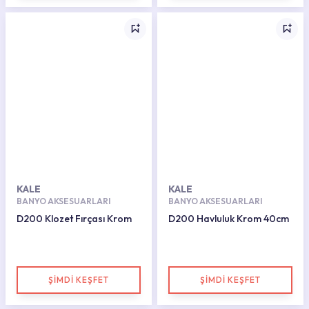
KALE
KALE
BANYO AKSESUARLARI
BANYO AKSESUARLARI
D200 Klozet Fırçası Krom
D200 Havluluk Krom 40cm
ŞİMDİ KEŞFET
ŞİMDİ KEŞFET