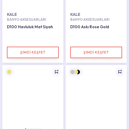
KALE
KALE
BANYO AKSESUARLARI
BANYO AKSESUARLARI
D100 Havluluk Mat Siyah
D100 Askı Rose Gold
ŞİMDİ KEŞFET
ŞİMDİ KEŞFET