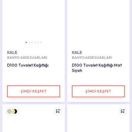
KALE
KALE
BANYO AKSESUARLARI
BANYO AKSESUARLARI
D100 Tuvalet Kağıtlığı
D100 Tuvalet Kağıtlığı Mat
Siyah
ŞİMDİ KEŞFET
ŞİMDİ KEŞFET