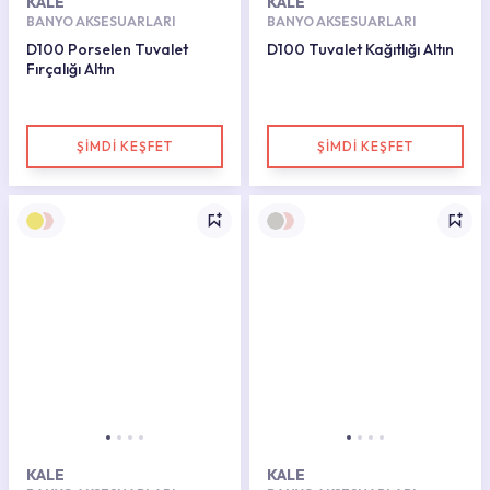
KALE
KALE
BANYO AKSESUARLARI
BANYO AKSESUARLARI
D100 Porselen Tuvalet
D100 Tuvalet Kağıtlığı Altın
Fırçalığı Altın
ŞİMDİ KEŞFET
ŞİMDİ KEŞFET
KALE
KALE