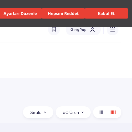
 Servisler ve Hizmetler
Mağazalar
Kataloglar
Türkiye(TR)
Ayarları Düzenle
Hepsini Reddet
Kabul Et
Giriş Yap
Sırala
60 Ürün