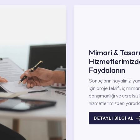
Mimari & Tasar
Hizmetlerimizd
Faydalanın
Sonuçların hayalinizi ya
için proje teklifi, iç mimar
danışmanlığı ve ücretsiz 
hizmetlerimizden yararla
DETAYLI BİLGİ AL