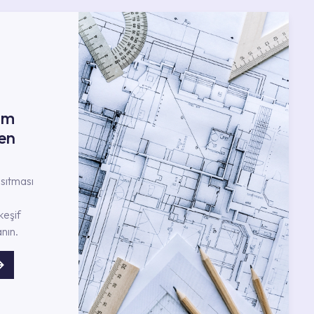
ım
en
nsıtması
keşif
nın.