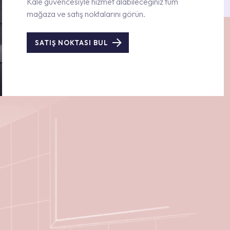
Kale güvencesiyle hizmet alabileceğiniz tüm
mağaza ve satış noktalarını görün.
SATIŞ NOKTASI BUL