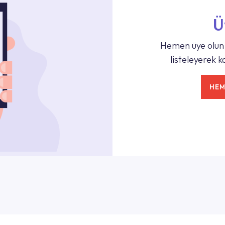
Ü
Hemen üye olun,
listeleyerek ka
HEM