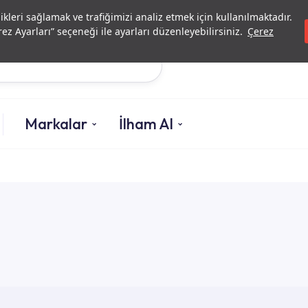
Yatırımcı İlişkileri
Yetkili
likleri sağlamak ve trafiğimizi analiz etmek için kullanılmaktadır.
ez Ayarları” seçeneği ile ayarları düzenleyebilirsiniz.
Çerez
Ara
Markalar
İlham Al