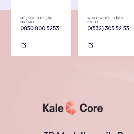
MÜŞTERİ İLETİŞİM
WHATSAPP İLETİŞİM
MERKEZİ
HATTI
0850 800 5253
0(532) 305 52 53