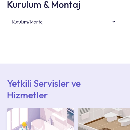
Kurulum & Montaj
Kurulum/Montaj
Ürün montajları için konusunda uzman ve
deneyimli ekiplere sahip yetkili servislerimize
başvurabilirsiniz. Web sitemizde yer alan
Hizmet Noktaları veya Yetkili Servisler alanı
içerisinden kendinize en yakın yetkili servise
ulaşabilir veya 0850 800 52 53 numaralı
iletişim merkezimizden destek alabilirsiniz.
Yetkili Servisler ve
Hizmetler