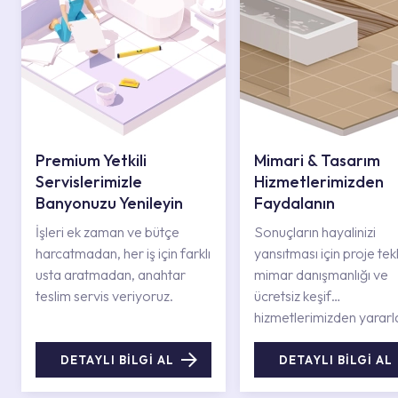
Premium Yetkili
Mimari & Tasarım
Servislerimizle
Hizmetlerimizden
Banyonuzu Yenileyin
Faydalanın
İşleri ek zaman ve bütçe
Sonuçların hayalinizi
harcatmadan, her iş için farklı
yansıtması için proje tekli
usta aratmadan, anahtar
mimar danışmanlığı ve
teslim servis veriyoruz.
ücretsiz keşif
hizmetlerimizden yararl
DETAYLI BİLGİ AL
DETAYLI BİLGİ AL