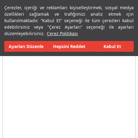
Çerezler, içeriği ve reklamları kişiselleştirmek, sosyal medya
Menü
Menü
özellikleri sağlamak ve trafiğimizi analiz etmek için
kullanılmaktadır. “Kabul Et” seçeneği ile tüm çerezleri kabul
edebilirsiniz veya “Çerez Ayarları” seçeneği ile ayarları
Ana Sayfa
Banyolar
Armatürler
Lavabo Bataryaları
Yükse
düzenleyebilirsiniz.
Çerez Politikası
Ayarları Düzenle
Tüm Görseller
(3)
Hepsini Reddet
Kabul Et