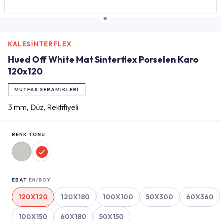
KALESİNTERFLEX
Hued Off White Mat Sinterflex Porselen Karo
120x120
MUTFAK SERAMIKLERI
3 mm, Düz, Rektifiyeli
RENK TONU
EBAT
EN/BOY
120X120
120X180
100X100
50X300
60X360
100X150
60X180
50X150