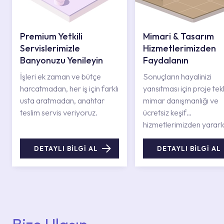
Premium Yetkili
Mimari & Tasarım
Servislerimizle
Hizmetlerimizden
Banyonuzu Yenileyin
Faydalanın
İşleri ek zaman ve bütçe
Sonuçların hayalinizi
harcatmadan, her iş için farklı
yansıtması için proje tekli
usta aratmadan, anahtar
mimar danışmanlığı ve
teslim servis veriyoruz.
ücretsiz keşif
hizmetlerimizden yararl
DETAYLI BİLGİ AL
DETAYLI BİLGİ AL