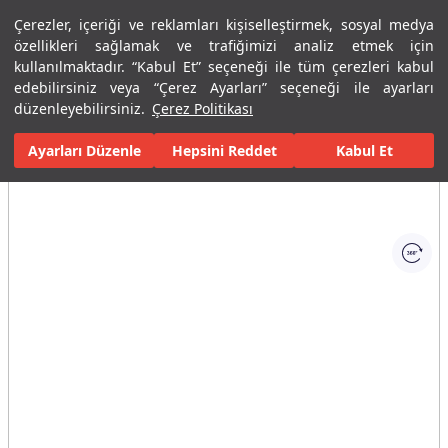
Çerezler, içeriği ve reklamları kişiselleştirmek, sosyal medya
Menü
Menü
özellikleri sağlamak ve trafiğimizi analiz etmek için
kullanılmaktadır. “Kabul Et” seçeneği ile tüm çerezleri kabul
edebilirsiniz veya “Çerez Ayarları” seçeneği ile ayarları
Ana Sayfa
Karolar
Konut İçi Alanlar
Mutfak Seramikleri
Hu
düzenleyebilirsiniz.
Çerez Politikası
Ayarları Düzenle
Tüm Görseller
(1)
Hepsini Reddet
Kabul Et