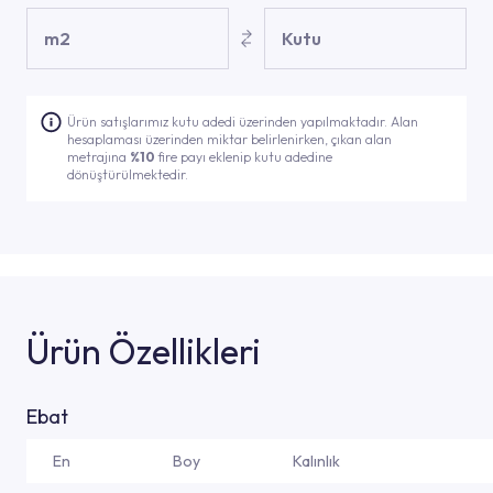
m2
Kutu
Ürün satışlarımız kutu adedi üzerinden yapılmaktadır. Alan
hesaplaması üzerinden miktar belirlenirken, çıkan alan
metrajına
%10
fire payı eklenip kutu adedine
dönüştürülmektedir.
Ürün Özellikleri
Ebat
En
Boy
Kalınlık