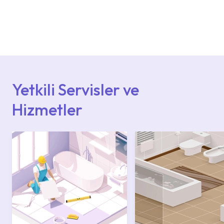
Ürün montajları için konusunda uzman ve
deneyimli ekiplere sahip yetkili servislerimize
başvurabilirsiniz. Web sitemizde yer alan
Hizmet Noktaları veya Yetkili Servisler alanı
içerisinden kendinize en yakın yetkili servise
ulaşabilir veya 0850 800 52 53 numaralı
iletişim merkezimizden destek alabilirsiniz.
Yetkili Servisler ve
Hizmetler