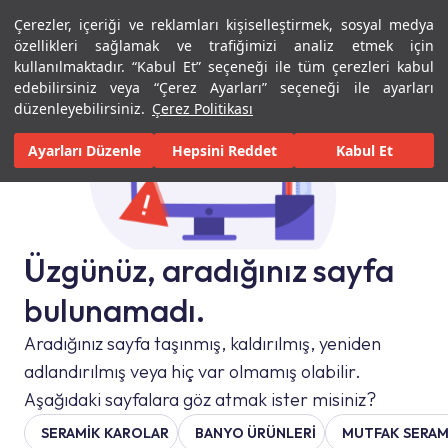
Çerezler, içeriği ve reklamları kişiselleştirmek, sosyal medya
Menü
Menü
özellikleri sağlamak ve trafiğimizi analiz etmek için
kullanılmaktadır. “Kabul Et” seçeneği ile tüm çerezleri kabul
edebilirsiniz veya “Çerez Ayarları” seçeneği ile ayarları
düzenleyebilirsiniz.
Çerez Politikası
Ayarları Düzenle
Hepsini Reddet
Kabul Et
Üzgünüz, aradığınız sayfa
bulunamadı.
Aradığınız sayfa taşınmış, kaldırılmış, yeniden
adlandırılmış veya hiç var olmamış olabilir.
Aşağıdaki sayfalara göz atmak ister misiniz?
SERAMIK KAROLAR
BANYO ÜRÜNLERİ
MUTFAK SERAM