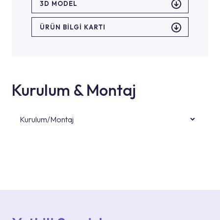
3D MODEL
ÜRÜN BILGI KARTI
Kurulum & Montaj
Kurulum/Montaj
Ürün montajları için konusunda uzman ve
deneyimli ekiplere sahip yetkili servislerimize
başvurabilirsiniz. Web sitemizde yer alan
Hizmet Noktaları veya Yetkili Servisler alanı
içerisinden kendinize en yakın yetkili servise
ulaşabilir veya 0850 800 52 53 numaralı
iletişim merkezimizden destek alabilirsiniz.