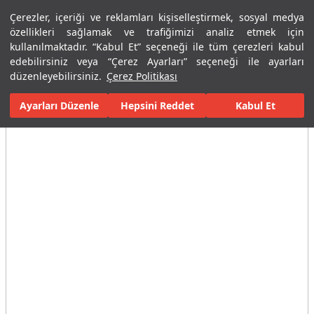
Çerezler, içeriği ve reklamları kişiselleştirmek, sosyal medya
Menü
Menü
özellikleri sağlamak ve trafiğimizi analiz etmek için
kullanılmaktadır. “Kabul Et” seçeneği ile tüm çerezleri kabul
edebilirsiniz veya “Çerez Ayarları” seçeneği ile ayarları
Ana Sayfa
Banyolar
Armatürler
Lavabo Bataryaları
Tek D
düzenleyebilirsiniz.
Çerez Politikası
Ayarları Düzenle
Tüm Görseller
(3)
Hepsini Reddet
Kabul Et