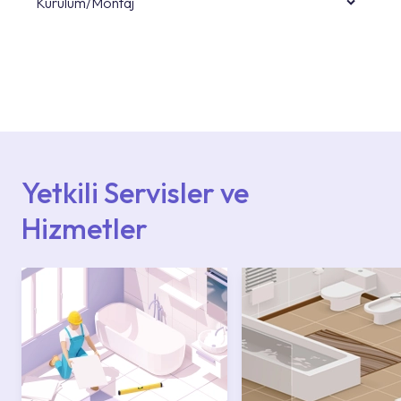
Kurulum/Montaj
Ürün montajları için konusunda uzman ve
deneyimli ekiplere sahip yetkili servislerimize
başvurabilirsiniz. Web sitemizde yer alan
Hizmet Noktaları veya Yetkili Servisler alanı
içerisinden kendinize en yakın yetkili servise
ulaşabilir veya 0850 800 52 53 numaralı
iletişim merkezimizden destek alabilirsiniz.
Yetkili Servisler ve
Hizmetler