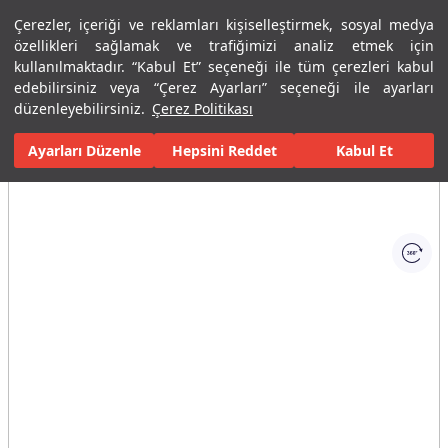
Çerezler, içeriği ve reklamları kişiselleştirmek, sosyal medya
Menü
Menü
özellikleri sağlamak ve trafiğimizi analiz etmek için
kullanılmaktadır. “Kabul Et” seçeneği ile tüm çerezleri kabul
edebilirsiniz veya “Çerez Ayarları” seçeneği ile ayarları
Ana Sayfa
Banyolar
Banyo Mobilyaları
Banyo Dolapları
Un
düzenleyebilirsiniz.
Çerez Politikası
Ayarları Düzenle
Tüm Görseller
(1)
Hepsini Reddet
Kabul Et