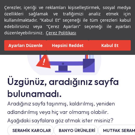
Çerezler, içeriği ve reklamları kişiselleştirmek, sosyal medya
Menü
Menü
özellikleri sağlamak ve trafiğimizi analiz etmek için
kullanılmaktadır. “Kabul Et” seçeneği ile tüm çerezleri kabul
edebilirsiniz veya “Çerez Ayarları” seçeneği ile ayarları
düzenleyebilirsiniz.
Çerez Politikası
Ayarları Düzenle
Hepsini Reddet
Kabul Et
Üzgünüz, aradığınız sayfa
bulunamadı.
Aradığınız sayfa taşınmış, kaldırılmış, yeniden
adlandırılmış veya hiç var olmamış olabilir.
Aşağıdaki sayfalara göz atmak ister misiniz?
SERAMIK KAROLAR
BANYO ÜRÜNLERİ
MUTFAK SERAM