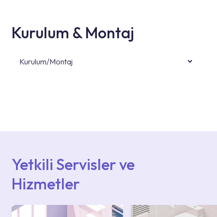
Kurulum & Montaj
Kurulum/Montaj
Ürün montajları için konusunda uzman ve
deneyimli ekiplere sahip yetkili servislerimize
başvurabilirsiniz. Web sitemizde yer alan
Hizmet Noktaları veya Yetkili Servisler alanı
içerisinden kendinize en yakın yetkili servise
ulaşabilir veya 0850 800 52 53 numaralı
iletişim merkezimizden destek alabilirsiniz.
Yetkili Servisler ve
Hizmetler