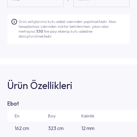
Ürün satışlarımız kutu adedi üzerinden yapılmaktadır. Alan
hesaplaması üzerinden miktar belirlenirken, çıkan alan
metrajına
%10
fire payı eklenip kutu adedine
dönüştürülmektedir.
Ürün Özellikleri
Ebat
En
Boy
Kalınlık
162 cm
323 cm
12 mm