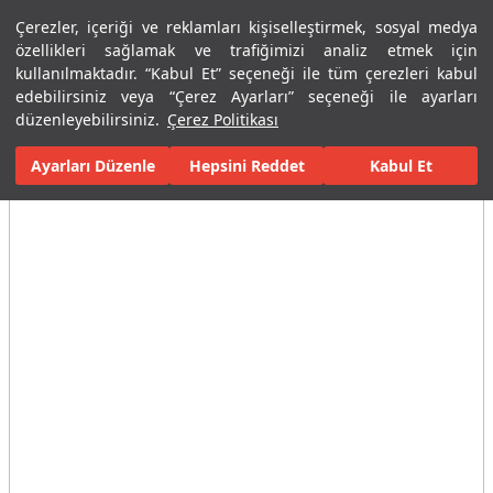
Çerezler, içeriği ve reklamları kişiselleştirmek, sosyal medya
Menü
Menü
özellikleri sağlamak ve trafiğimizi analiz etmek için
kullanılmaktadır. “Kabul Et” seçeneği ile tüm çerezleri kabul
edebilirsiniz veya “Çerez Ayarları” seçeneği ile ayarları
Ana Sayfa
Karolar
Porselen Plaka ve Karolar
Tüm Porselen Plak
düzenleyebilirsiniz.
Çerez Politikası
Ayarları Düzenle
Tüm Görseller
(3)
Hepsini Reddet
Kabul Et