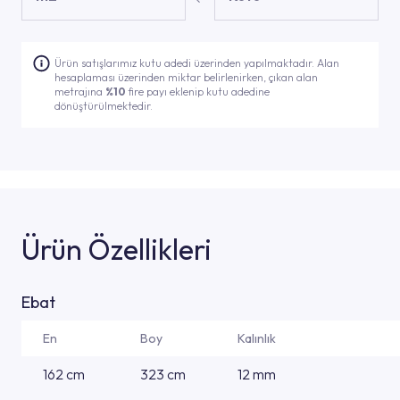
Ürün satışlarımız kutu adedi üzerinden yapılmaktadır. Alan
hesaplaması üzerinden miktar belirlenirken, çıkan alan
metrajına
%10
fire payı eklenip kutu adedine
dönüştürülmektedir.
Ürün Özellikleri
Ebat
En
Boy
Kalınlık
162 cm
323 cm
12 mm