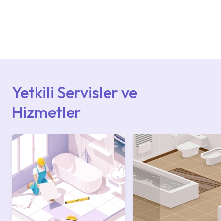
Ürün montajları için konusunda uzman ve
deneyimli ekiplere sahip yetkili servislerimize
başvurabilirsiniz. Web sitemizde yer alan
Hizmet Noktaları veya Yetkili Servisler alanı
içerisinden kendinize en yakın yetkili servise
ulaşabilir veya 0850 800 52 53 numaralı
iletişim merkezimizden destek alabilirsiniz.
Yetkili Servisler ve
Hizmetler