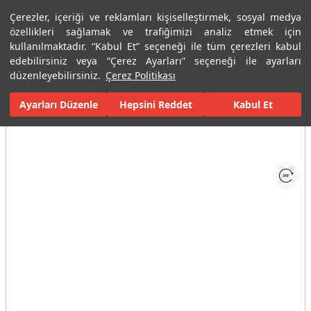
Çerezler, içeriği ve reklamları kişiselleştirmek, sosyal medya
Menü
Menü
özellikleri sağlamak ve trafiğimizi analiz etmek için
kullanılmaktadır. “Kabul Et” seçeneği ile tüm çerezleri kabul
edebilirsiniz veya “Çerez Ayarları” seçeneği ile ayarları
Ana Sayfa
Karolar
Porselen Plaka ve Karolar
Tüm Porselen Plak
düzenleyebilirsiniz.
Çerez Politikası
Ayarları Düzenle
Tüm Görseller
(1)
Hepsini Reddet
Kabul Et