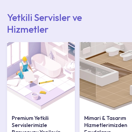
içerisinden kendinize en yakın yetkili servise
ulaşabilir veya 0850 800 52 53 numaralı
iletişim merkezimizden destek alabilirsiniz.
Yetkili Servisler ve
Hizmetler
Premium Yetkili
Mimari & Tasarım
Servislerimizle
Hizmetlerimizden