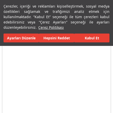
Çerezler, içeriği ve reklamları kişiselleştirmek, sosyal medya
Menü
Menü
özellikleri sağlamak ve trafiğimizi analiz etmek için
kullanılmaktadır. “Kabul Et” seçeneği ile tüm çerezleri kabul
edebilirsiniz veya “Çerez Ayarları” seçeneği ile ayarları
Ana Sayfa
Karolar
Porselen Plaka ve Karolar
Tüm Porselen Plak
düzenleyebilirsiniz.
Çerez Politikası
Ayarları Düzenle
Tüm Görseller
(3)
Hepsini Reddet
Kabul Et