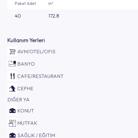
Paket Adet
m²
40
172.8
Kullanım Yerleri
AVM/OTEL/OFIS
BANYO
CAFE/RESTAURANT
CEPHE
DIĞER YA
KONUT
MUTFAK
SAĞLIK / EĞITIM