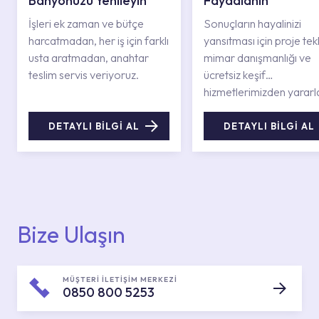
Banyonuzu Yenileyin
Faydalanın
İşleri ek zaman ve bütçe
Sonuçların hayalinizi
harcatmadan, her iş için farklı
yansıtması için proje tekli
usta aratmadan, anahtar
mimar danışmanlığı ve
teslim servis veriyoruz.
ücretsiz keşif
hizmetlerimizden yararl
DETAYLI BİLGİ AL
DETAYLI BİLGİ AL
Bize Ulaşın
MÜŞTERİ İLETİŞİM MERKEZİ
0850 800 5253