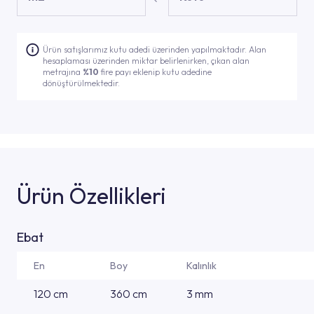
Ürün satışlarımız kutu adedi üzerinden yapılmaktadır. Alan
hesaplaması üzerinden miktar belirlenirken, çıkan alan
metrajına
%10
fire payı eklenip kutu adedine
dönüştürülmektedir.
Ürün Özellikleri
Ebat
En
Boy
Kalınlık
120 cm
360 cm
3 mm