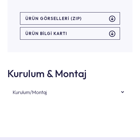
ÜRÜN GÖRSELLERI (ZIP)
ÜRÜN BILGI KARTI
Kurulum & Montaj
Kurulum/Montaj
Ürün montajları için konusunda uzman ve
deneyimli ekiplere sahip yetkili servislerimize
başvurabilirsiniz. Web sitemizde yer alan
Hizmet Noktaları veya Yetkili Servisler alanı