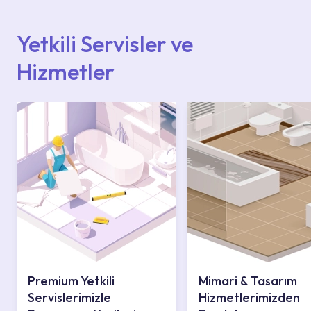
içerisinden kendinize en yakın yetkili servise
ulaşabilir veya 0850 800 52 53 numaralı
iletişim merkezimizden destek alabilirsiniz.
Yetkili Servisler ve
Hizmetler
Premium Yetkili
Mimari & Tasarım
Servislerimizle
Hizmetlerimizden