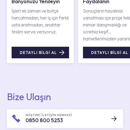
Banyonuzu Yenileyin
Faydalanın
İşleri ek zaman ve bütçe
Sonuçların hayalinizi
harcatmadan, her iş için farklı
yansıtması için proje tekli
usta aratmadan, anahtar
mimar danışmanlığı ve
teslim servis veriyoruz.
ücretsiz keşif
hizmetlerimizden yararl
DETAYLI BİLGİ AL
DETAYLI BİLGİ AL
Bize Ulaşın
MÜŞTERİ İLETİŞİM MERKEZİ
0850 800 5253