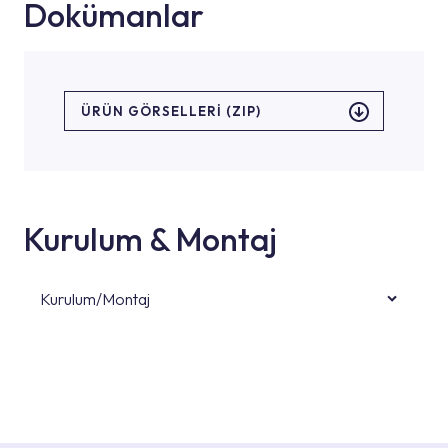
Dokümanlar
ÜRÜN GÖRSELLERI (ZIP)
Kurulum & Montaj
Kurulum/Montaj
Ürün montajları için konusunda uzman ve
deneyimli ekiplere sahip yetkili servislerimize
başvurabilirsiniz. Web sitemizde yer alan
Hizmet Noktaları veya Yetkili Servisler alanı