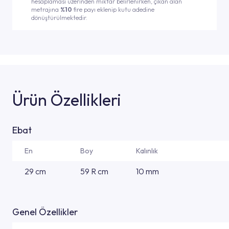
hesaplaması üzerinden miktar belirlenirken, çıkan alan
metrajına
%10
fire payı eklenip kutu adedine
dönüştürülmektedir.
Ürün Özellikleri
Ebat
En
Boy
Kalınlık
29 cm
59 R cm
10 mm
Genel Özellikler