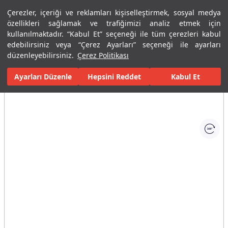
Çerezler, içeriği ve reklamları kişiselleştirmek, sosyal medya
Menü
Menü
özellikleri sağlamak ve trafiğimizi analiz etmek için
kullanılmaktadır. “Kabul Et” seçeneği ile tüm çerezleri kabul
edebilirsiniz veya “Çerez Ayarları” seçeneği ile ayarları
Ana Sayfa
Karolar
Konut İçi Alanlar
Banyo Seramikleri
Peo
düzenleyebilirsiniz.
Çerez Politikası
Ayarları Düzenle
Tüm Görseller
(1)
Hepsini Reddet
Kabul Et