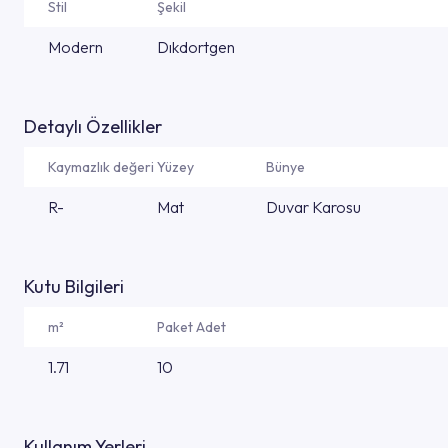
Stil
Şekil
Modern
Dıkdortgen
Detaylı Özellikler
Kaymazlık değeri
Yüzey
Bünye
R-
Mat
Duvar Karosu
Kutu Bilgileri
m²
Paket Adet
1.71
10
Kullanım Yerleri