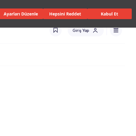
 Servisler ve Hizmetler
Mağazalar
Kataloglar
Türkiye(TR)
Ayarları Düzenle
Hepsini Reddet
Kabul Et
Giriş Yap