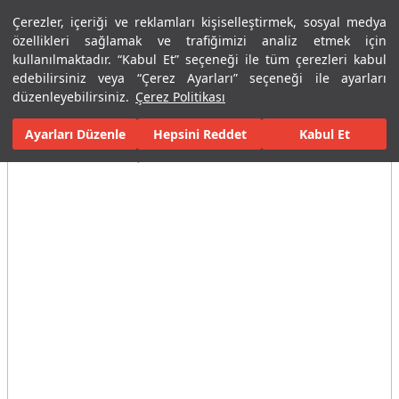
Çerezler, içeriği ve reklamları kişiselleştirmek, sosyal medya
Menü
Menü
özellikleri sağlamak ve trafiğimizi analiz etmek için
kullanılmaktadır. “Kabul Et” seçeneği ile tüm çerezleri kabul
edebilirsiniz veya “Çerez Ayarları” seçeneği ile ayarları
Ana Sayfa
Banyolar
Armatürler
Banyo Bataryaları
Ankast
düzenleyebilirsiniz.
Çerez Politikası
Ayarları Düzenle
Tüm Görseller
(3)
Hepsini Reddet
Kabul Et