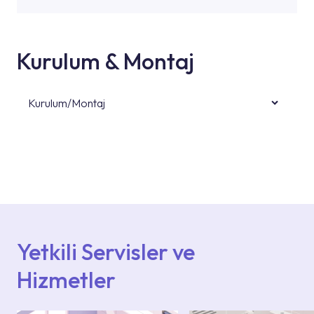
Kurulum & Montaj
Kurulum/Montaj
Ürün montajları için konusunda uzman ve
deneyimli ekiplere sahip yetkili servislerimize
başvurabilirsiniz. Web sitemizde yer alan
Hizmet Noktaları veya Yetkili Servisler alanı
içerisinden kendinize en yakın yetkili servise
ulaşabilir veya 0850 800 52 53 numaralı
iletişim merkezimizden destek alabilirsiniz.
Yetkili Servisler ve
Hizmetler