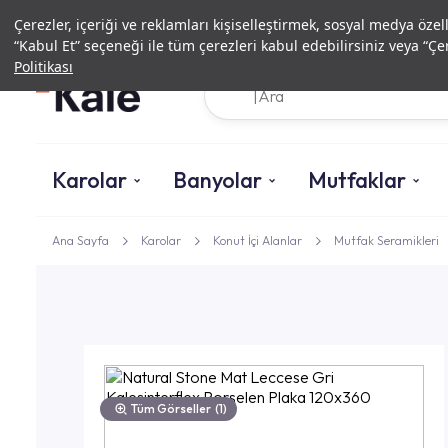
Çerezler, içeriği ve reklamları kişiselleştirmek, sosyal medya özel
“Kabul Et” seçeneği ile tüm çerezleri kabul edebilirsiniz veya “Çer
Politikası
Karolar
Banyolar
Mutfaklar
Ana Sayfa
Karolar
Konut İçi Alanlar
Mutfak Seramikleri
Tüm Görseller
(1)