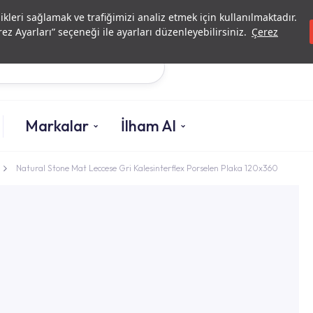
Yatırımcı İlişkileri
Yetkili
likleri sağlamak ve trafiğimizi analiz etmek için kullanılmaktadır.
ez Ayarları” seçeneği ile ayarları düzenleyebilirsiniz.
Çerez
Ara
Markalar
İlham Al
Natural Stone Mat Leccese Gri Kalesinterflex Porselen Plaka 120x360