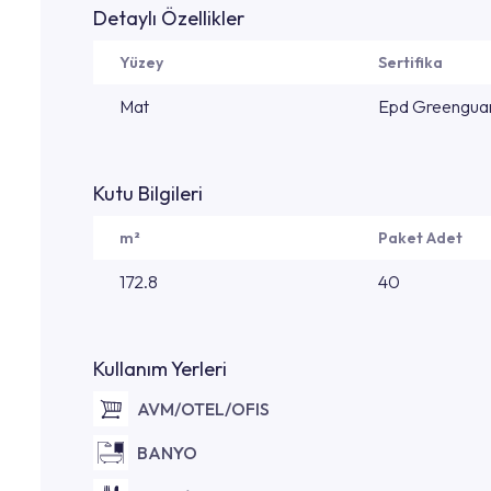
Detaylı Özellikler
Yüzey
Sertifika
Mat
Epd Greenguar
Kutu Bilgileri
m²
Paket Adet
172.8
40
Kullanım Yerleri
AVM/OTEL/OFIS
BANYO