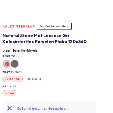
KALESİNTERFLEX
Mutfak Seramikleri
Natural Stone Mat Leccese Gri
Kalesinterflex Porselen Plaka 120x360
3mm Tekil,Rektifiyeli
RENK TONU
EBAT
EN/BOY
120X360
100X300
KALINLIK
3 mm
Kutu İhtiyacınızı Hesaplayın.