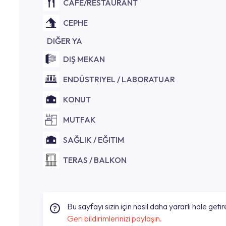
CAFE/RESTAURANT
CEPHE
DIĞER YA
DIŞ MEKAN
ENDÜSTRIYEL / LABORATUAR
KONUT
MUTFAK
SAĞLIK / EĞITIM
TERAS / BALKON
Bu sayfayı sizin için nasıl daha yararlı hale getire
Geri bildirimlerinizi paylaşın.