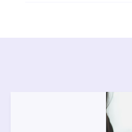
Ürün montajları için konusunda uzman ve deneyiml
başvurabilirsiniz. Web sitemizde yer alan Hizmet 
kendinize en yakın yetkili servise ulaşabilir ve
destek alabilirsiniz.