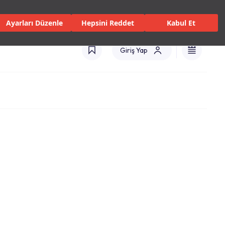
 Servisler ve Hizmetler
Mağazalar
Kataloglar
Türkiye(TR)
Ayarları Düzenle
Hepsini Reddet
Kabul Et
Giriş Yap