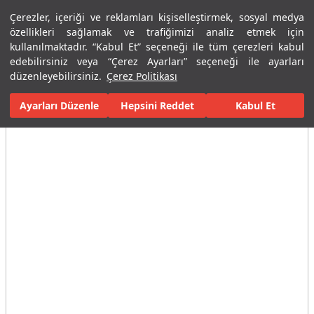
Çerezler, içeriği ve reklamları kişiselleştirmek, sosyal medya
Menü
Menü
özellikleri sağlamak ve trafiğimizi analiz etmek için
kullanılmaktadır. “Kabul Et” seçeneği ile tüm çerezleri kabul
edebilirsiniz veya “Çerez Ayarları” seçeneği ile ayarları
Ana Sayfa
Karolar
Porselen Plaka ve Karolar
Tüm Porselen Plak
düzenleyebilirsiniz.
Çerez Politikası
Ayarları Düzenle
Tüm Görseller
(2)
Hepsini Reddet
Kabul Et