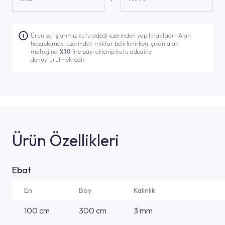
Ürün satışlarımız kutu adedi üzerinden yapılmaktadır. Alan
hesaplaması üzerinden miktar belirlenirken, çıkan alan
metrajına
%10
fire payı eklenip kutu adedine
dönüştürülmektedir.
Ürün Özellikleri
Ebat
En
Boy
Kalınlık
100 cm
300 cm
3 mm