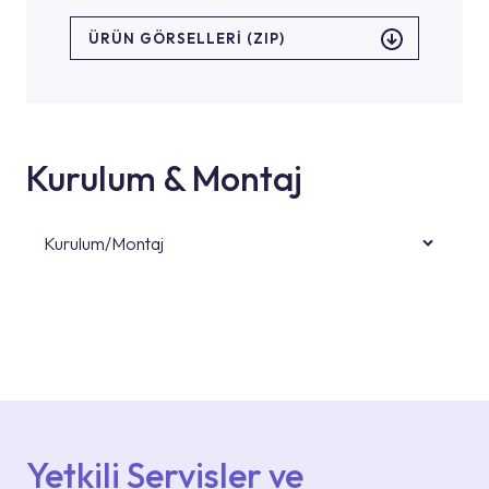
ÜRÜN GÖRSELLERI (ZIP)
Kurulum & Montaj
Kurulum/Montaj
Ürün montajları için konusunda uzman ve
deneyimli ekiplere sahip yetkili servislerimize
başvurabilirsiniz. Web sitemizde yer alan
Hizmet Noktaları veya Yetkili Servisler alanı
içerisinden kendinize en yakın yetkili servise
ulaşabilir veya 0850 800 52 53 numaralı
iletişim merkezimizden destek alabilirsiniz.
Yetkili Servisler ve