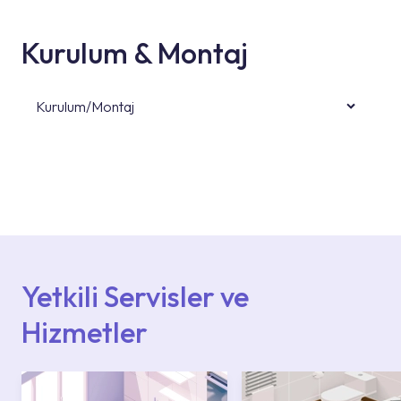
Kurulum & Montaj
Kurulum/Montaj
Ürün montajları için konusunda uzman ve
deneyimli ekiplere sahip yetkili servislerimize
başvurabilirsiniz. Web sitemizde yer alan
Hizmet Noktaları veya Yetkili Servisler alanı
içerisinden kendinize en yakın yetkili servise
ulaşabilir veya 0850 800 52 53 numaralı
iletişim merkezimizden destek alabilirsiniz.
Yetkili Servisler ve
Hizmetler