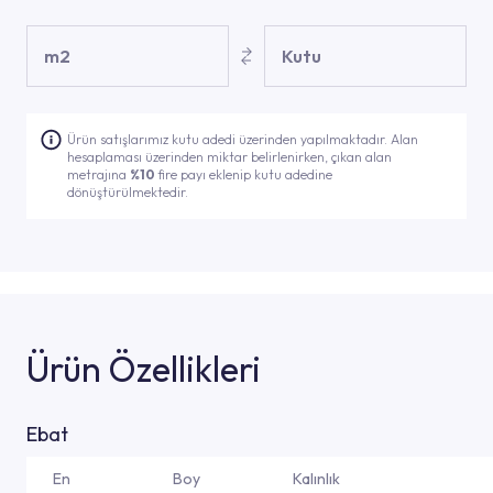
m2
Kutu
Ürün satışlarımız kutu adedi üzerinden yapılmaktadır. Alan
hesaplaması üzerinden miktar belirlenirken, çıkan alan
metrajına
%10
fire payı eklenip kutu adedine
dönüştürülmektedir.
Ürün Özellikleri
Ebat
En
Boy
Kalınlık