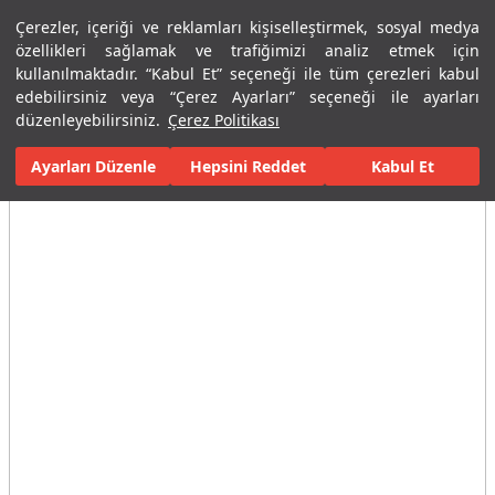
Çerezler, içeriği ve reklamları kişiselleştirmek, sosyal medya
Menü
Menü
özellikleri sağlamak ve trafiğimizi analiz etmek için
kullanılmaktadır. “Kabul Et” seçeneği ile tüm çerezleri kabul
edebilirsiniz veya “Çerez Ayarları” seçeneği ile ayarları
Ana Sayfa
Karolar
Konut İçi Alanlar
Mutfak Seramikleri
Ma
düzenleyebilirsiniz.
Çerez Politikası
Ayarları Düzenle
Tüm Görseller
(12)
Hepsini Reddet
Kabul Et