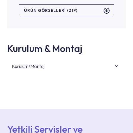
ÜRÜN GÖRSELLERI (ZIP)
Kurulum & Montaj
Kurulum/Montaj
Ürün montajları için konusunda uzman ve
deneyimli ekiplere sahip yetkili servislerimize
başvurabilirsiniz. Web sitemizde yer alan
Hizmet Noktaları veya Yetkili Servisler alanı
içerisinden kendinize en yakın yetkili servise
ulaşabilir veya 0850 800 52 53 numaralı
iletişim merkezimizden destek alabilirsiniz.
Yetkili Servisler ve