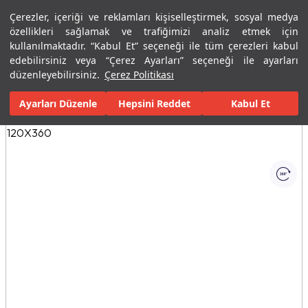
Çerezler, içeriği ve reklamları kişiselleştirmek, sosyal medya
Menü
Menü
özellikleri sağlamak ve trafiğimizi analiz etmek için
kullanılmaktadır. “Kabul Et” seçeneği ile tüm çerezleri kabul
edebilirsiniz veya “Çerez Ayarları” seçeneği ile ayarları
Ana Sayfa
Karolar
Porselen Plaka ve Karolar
Tüm Porselen Plak
düzenleyebilirsiniz.
Çerez Politikası
Ayarları Düzenle
Tüm Görseller
(1)
Hepsini Reddet
Kabul Et