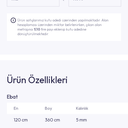
Ürün satışlarımız kutu adedi üzerinden yapılmaktadır. Alan
hesaplaması üzerinden miktar belirlenirken, çıkan alan
metrajına
%10
fire payı eklenip kutu adedine
dönüştürülmektedir.
Ürün Özellikleri
Ebat
En
Boy
Kalınlık
120 cm
360 cm
5 mm