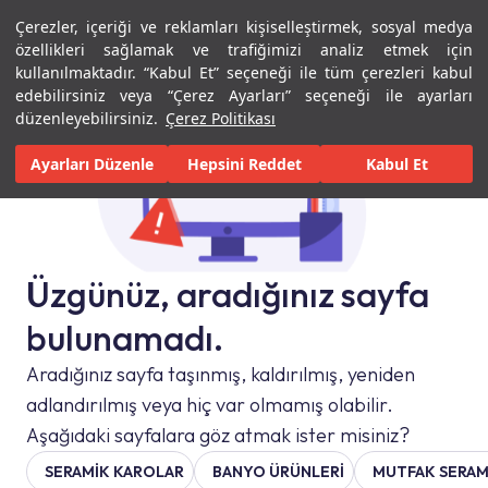
Çerezler, içeriği ve reklamları kişiselleştirmek, sosyal medya
Menü
Menü
özellikleri sağlamak ve trafiğimizi analiz etmek için
kullanılmaktadır. “Kabul Et” seçeneği ile tüm çerezleri kabul
edebilirsiniz veya “Çerez Ayarları” seçeneği ile ayarları
düzenleyebilirsiniz.
Çerez Politikası
Ayarları Düzenle
Hepsini Reddet
Kabul Et
Üzgünüz, aradığınız sayfa
bulunamadı.
Aradığınız sayfa taşınmış, kaldırılmış, yeniden
adlandırılmış veya hiç var olmamış olabilir.
Aşağıdaki sayfalara göz atmak ister misiniz?
SERAMIK KAROLAR
BANYO ÜRÜNLERİ
MUTFAK SERAM