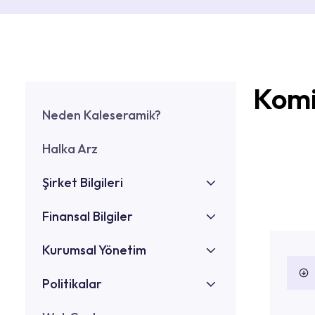
Komi
Neden Kaleseramik?
Halka Arz
Şirket Bilgileri
Finansal Bilgiler
Ticaret Sicil Bilgileri
Kurumsal Yönetim
Ortaklık Yapısı
Finansal Raporlar
Politikalar
Bağlı Ortaklık Yapısı
Faaliyet Raporları
Esas Sözleşme