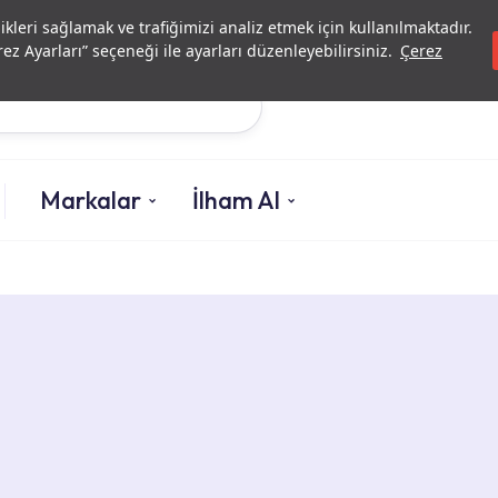
Yatırımcı İlişkileri
Yetkili
likleri sağlamak ve trafiğimizi analiz etmek için kullanılmaktadır.
ez Ayarları” seçeneği ile ayarları düzenleyebilirsiniz.
Çerez
Ara
Markalar
İlham Al