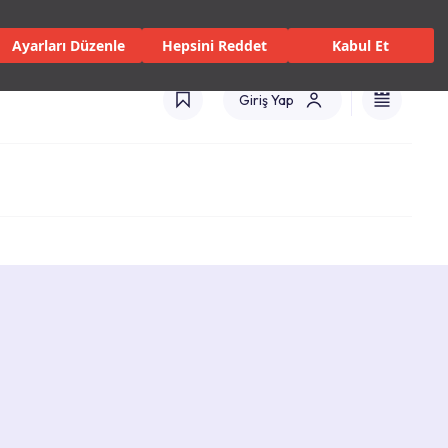
 Servisler ve Hizmetler
Mağazalar
Kataloglar
Türkiye(TR)
Ayarları Düzenle
Hepsini Reddet
Kabul Et
Giriş Yap