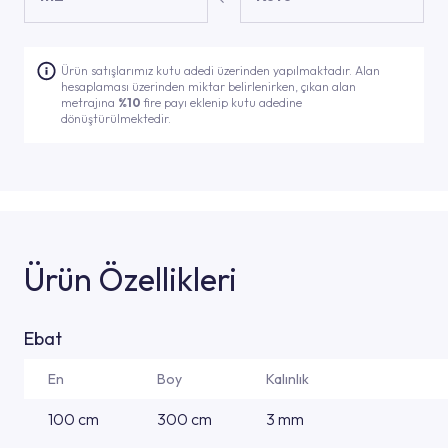
Ürün satışlarımız kutu adedi üzerinden yapılmaktadır. Alan
hesaplaması üzerinden miktar belirlenirken, çıkan alan
metrajına
%10
fire payı eklenip kutu adedine
dönüştürülmektedir.
Ürün Özellikleri
Ebat
En
Boy
Kalınlık
100 cm
300 cm
3 mm