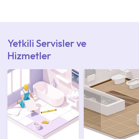
Ürün montajları için konusunda uzman ve
deneyimli ekiplere sahip yetkili servislerimize
başvurabilirsiniz. Web sitemizde yer alan
Hizmet Noktaları veya Yetkili Servisler alanı
içerisinden kendinize en yakın yetkili servise
ulaşabilir veya 0850 800 52 53 numaralı
iletişim merkezimizden destek alabilirsiniz.
Yetkili Servisler ve
Hizmetler