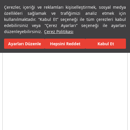
Çerezler, içeriği ve reklamları kişiselleştirmek, sosyal medya
Menü
Menü
özellikleri sağlamak ve trafiğimizi analiz etmek için
kullanılmaktadır. “Kabul Et” seçeneği ile tüm çerezleri kabul
edebilirsiniz veya “Çerez Ayarları” seçeneği ile ayarları
Ana Sayfa
Karolar
Porselen Plaka ve Karolar
Tüm Porselen Plak
düzenleyebilirsiniz.
Çerez Politikası
Ayarları Düzenle
Tüm Görseller
(2)
Hepsini Reddet
Kabul Et