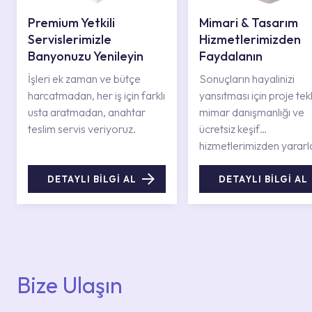
Premium Yetkili
Mimari & Tasarım
Servislerimizle
Hizmetlerimizden
Banyonuzu Yenileyin
Faydalanın
İşleri ek zaman ve bütçe
Sonuçların hayalinizi
harcatmadan, her iş için farklı
yansıtması için proje tekli
usta aratmadan, anahtar
mimar danışmanlığı ve
teslim servis veriyoruz.
ücretsiz keşif
hizmetlerimizden yararl
DETAYLI BİLGİ AL
DETAYLI BİLGİ AL
Bize Ulaşın