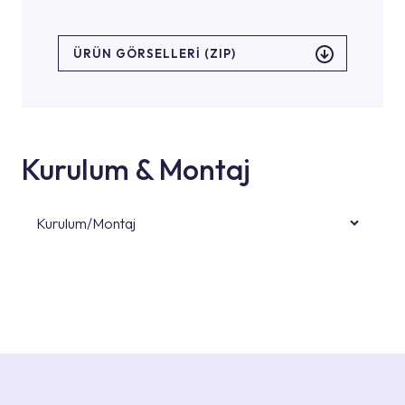
ÜRÜN GÖRSELLERI (ZIP)
Kurulum & Montaj
Kurulum/Montaj
Ürün montajları için konusunda uzman ve
deneyimli ekiplere sahip yetkili servislerimize
başvurabilirsiniz. Web sitemizde yer alan
Hizmet Noktaları veya Yetkili Servisler alanı
içerisinden kendinize en yakın yetkili servise
ulaşabilir veya 0850 800 52 53 numaralı
iletişim merkezimizden destek alabilirsiniz.