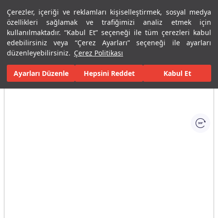
Çerezler, içeriği ve reklamları kişiselleştirmek, sosyal medya
Menü
Menü
özellikleri sağlamak ve trafiğimizi analiz etmek için
kullanılmaktadır. “Kabul Et” seçeneği ile tüm çerezleri kabul
edebilirsiniz veya “Çerez Ayarları” seçeneği ile ayarları
Ana Sayfa
Karolar
Porselen Plaka ve Karolar
Tüm Porselen Plak
düzenleyebilirsiniz.
Çerez Politikası
Ayarları Düzenle
Tüm Görseller
(1)
Hepsini Reddet
Kabul Et