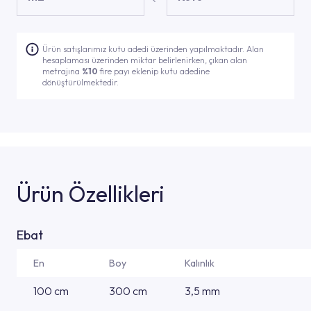
Ürün satışlarımız kutu adedi üzerinden yapılmaktadır. Alan
hesaplaması üzerinden miktar belirlenirken, çıkan alan
metrajına
%10
fire payı eklenip kutu adedine
dönüştürülmektedir.
Ürün Özellikleri
Ebat
En
Boy
Kalınlık
100 cm
300 cm
3,5 mm