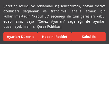
Çerezler, içeriği ve reklamları kişiselleştirmek, sosyal medya
Menü
Menü
özellikleri sağlamak ve trafiğimizi analiz etmek için
kullanılmaktadır. “Kabul Et” seçeneği ile tüm çerezleri kabul
edebilirsiniz veya “Çerez Ayarları” seçeneği ile ayarları
Ana Sayfa
Karolar
Konut İçi Alanlar
Mutfak Seramikleri
Hu
düzenleyebilirsiniz.
Çerez Politikası
Ayarları Düzenle
Tüm Görseller
(2)
Hepsini Reddet
Kabul Et