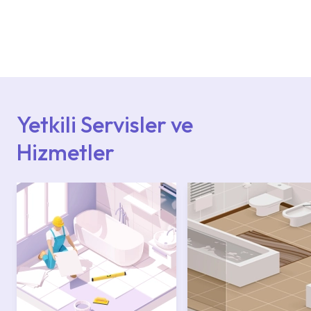
Ürün montajları için konusunda uzman ve
deneyimli ekiplere sahip yetkili servislerimize
başvurabilirsiniz. Web sitemizde yer alan
Hizmet Noktaları veya Yetkili Servisler alanı
içerisinden kendinize en yakın yetkili servise
ulaşabilir veya 0850 800 52 53 numaralı
iletişim merkezimizden destek alabilirsiniz.
Yetkili Servisler ve
Hizmetler