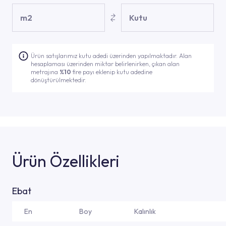
m2
Kutu
Ürün satışlarımız kutu adedi üzerinden yapılmaktadır. Alan
hesaplaması üzerinden miktar belirlenirken, çıkan alan
metrajına
%10
fire payı eklenip kutu adedine
dönüştürülmektedir.
Ürün Özellikleri
Ebat
En
Boy
Kalınlık