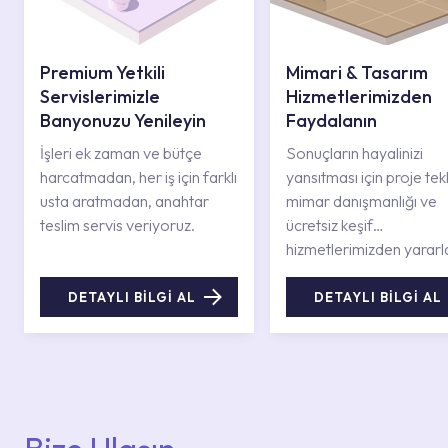
Premium Yetkili
Mimari & Tasarım
Servislerimizle
Hizmetlerimizden
Banyonuzu Yenileyin
Faydalanın
İşleri ek zaman ve bütçe
Sonuçların hayalinizi
harcatmadan, her iş için farklı
yansıtması için proje tekli
usta aratmadan, anahtar
mimar danışmanlığı ve
teslim servis veriyoruz.
ücretsiz keşif
hizmetlerimizden yararl
DETAYLI BİLGİ AL
DETAYLI BİLGİ AL