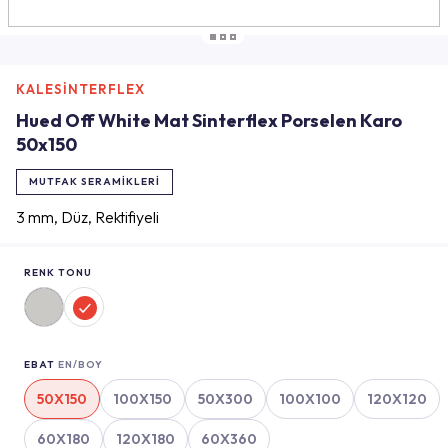
KALESİNTERFLEX
Hued Off White Mat Sinterflex Porselen Karo
50x150
MUTFAK SERAMIKLERI
3 mm, Düz, Rektifiyeli
RENK TONU
EBAT
EN/BOY
50X150
100X150
50X300
100X100
120X120
60X180
120X180
60X360