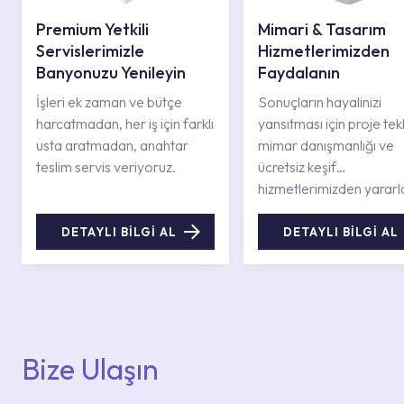
Premium Yetkili
Mimari & Tasarım
Servislerimizle
Hizmetlerimizden
Banyonuzu Yenileyin
Faydalanın
İşleri ek zaman ve bütçe
Sonuçların hayalinizi
harcatmadan, her iş için farklı
yansıtması için proje tekli
usta aratmadan, anahtar
mimar danışmanlığı ve
teslim servis veriyoruz.
ücretsiz keşif
hizmetlerimizden yararl
DETAYLI BİLGİ AL
DETAYLI BİLGİ AL
Bize Ulaşın