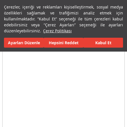
Çerezler, içeriği ve reklamları kişiselleştirmek, sosyal medya
Menü
Menü
özellikleri sağlamak ve trafiğimizi analiz etmek için
kullanılmaktadır. “Kabul Et” seçeneği ile tüm çerezleri kabul
edebilirsiniz veya “Çerez Ayarları” seçeneği ile ayarları
Ana Sayfa
Karolar
Porselen Plaka ve Karolar
Tüm Porselen Plak
düzenleyebilirsiniz.
Çerez Politikası
Ayarları Düzenle
Tüm Görseller
(10)
Hepsini Reddet
Kabul Et