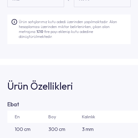
Ürün satışlarımız kutu adedi üzerinden yapılmaktadır. Alan
hesaplaması üzerinden miktar belirlenirken, çıkan alan
metrajına
%10
fire payı eklenip kutu adedine
dönüştürülmektedir.
Ürün Özellikleri
Ebat
En
Boy
Kalınlık
100 cm
300 cm
3 mm