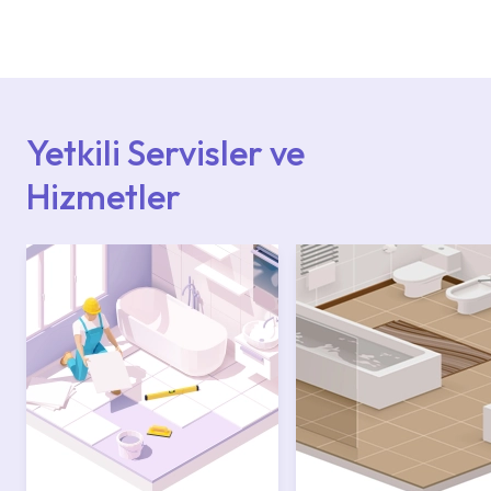
Ürün montajları için konusunda uzman ve
deneyimli ekiplere sahip yetkili servislerimize
başvurabilirsiniz. Web sitemizde yer alan
Hizmet Noktaları veya Yetkili Servisler alanı
içerisinden kendinize en yakın yetkili servise
ulaşabilir veya 0850 800 52 53 numaralı
iletişim merkezimizden destek alabilirsiniz.
Yetkili Servisler ve
Hizmetler