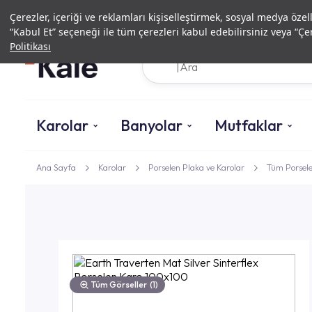
Çerezler, içeriği ve reklamları kişiselleştirmek, sosyal medya özel
“Kabul Et” seçeneği ile tüm çerezleri kabul edebilirsiniz veya “Çer
Politikası
Karolar
Banyolar
Mutfaklar
Ana Sayfa
Karolar
Porselen Plaka ve Karolar
Tüm Porsele
Tüm Görseller
(1)