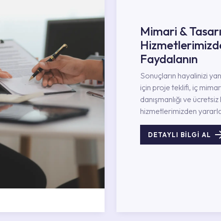
Mimari & Tasar
Hizmetlerimizd
Faydalanın
Sonuçların hayalinizi ya
için proje teklifi, iç mimar
danışmanlığı ve ücretsiz 
hizmetlerimizden yararla
DETAYLI BİLGİ AL