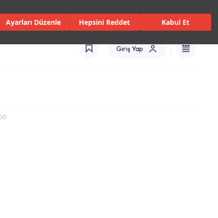
 Servisler ve Hizmetler
Mağazalar
Kataloglar
Türkiye(TR)
Ayarları Düzenle
Hepsini Reddet
Kabul Et
Giriş Yap
100