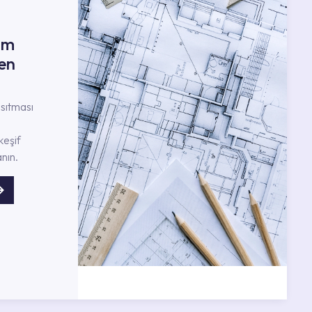
ım
en
nsıtması
keşif
nın.