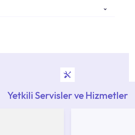
i ekiplere sahip yetkili servislerimize
Noktaları veya Yetkili Servisler alanı içerisinden
ya 0850 800 52 53 numaralı iletişim merkezimizden
Yetkili Servisler ve Hizmetler