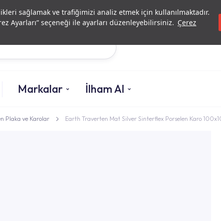
Yatırımcı İlişkileri
Yetkili
likleri sağlamak ve trafiğimizi analiz etmek için kullanılmaktadır.
ez Ayarları” seçeneği ile ayarları düzenleyebilirsiniz.
Çerez
Ara
Markalar
İlham Al
n Plaka ve Karolar
Earth Traverten Mat Silver Sinterflex Porselen Karo 100x