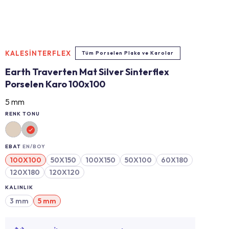
KALESİNTERFLEX
Tüm Porselen Plaka ve Karolar
Earth Traverten Mat Silver Sinterflex
Porselen Karo 100x100
5 mm
RENK TONU
EBAT
EN/BOY
100X100
50X150
100X150
50X100
60X180
120X180
120X120
KALINLIK
3 mm
5 mm