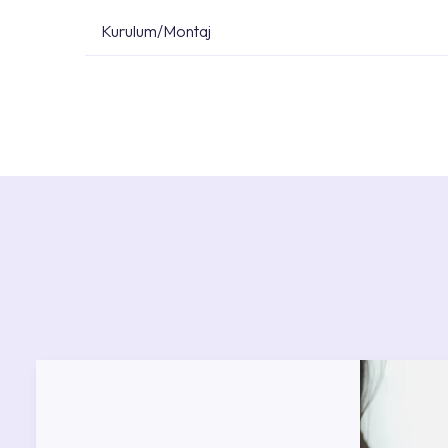
Kurulum/Montaj
Ürün montajları için konusunda uzman ve deneyiml
başvurabilirsiniz. Web sitemizde yer alan Hizmet 
kendinize en yakın yetkili servise ulaşabilir ve
destek alabilirsiniz.