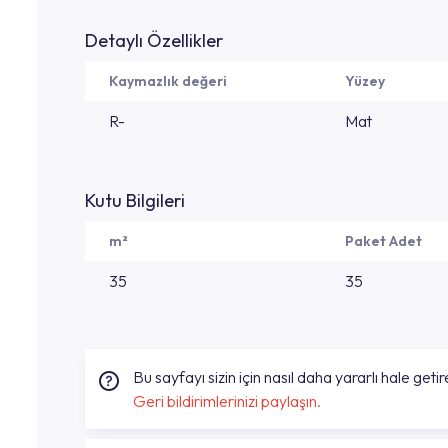
Detaylı Özellikler
Kaymazlık değeri
Yüzey
R-
Mat
Kutu Bilgileri
m²
Paket Adet
35
35
Bu sayfayı sizin için nasıl daha yararlı hale getire
Geri bildirimlerinizi paylaşın.