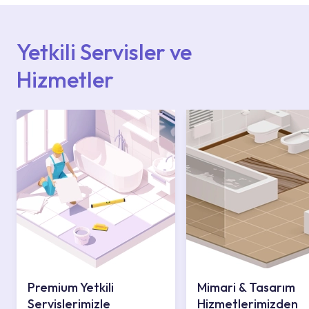
içerisinden kendinize en yakın yetkili servise
ulaşabilir veya 0850 800 52 53 numaralı
iletişim merkezimizden destek alabilirsiniz.
Yetkili Servisler ve
Hizmetler
Premium Yetkili
Mimari & Tasarım
Servislerimizle
Hizmetlerimizden