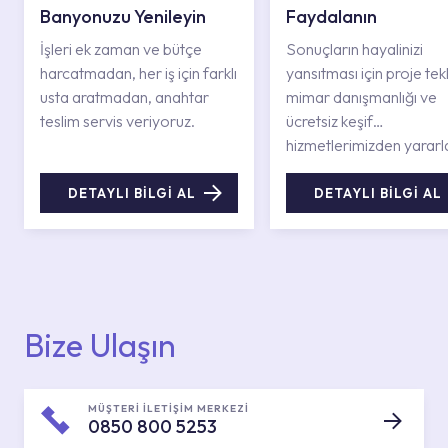
Banyonuzu Yenileyin
Faydalanın
İşleri ek zaman ve bütçe
Sonuçların hayalinizi
harcatmadan, her iş için farklı
yansıtması için proje tekli
usta aratmadan, anahtar
mimar danışmanlığı ve
teslim servis veriyoruz.
ücretsiz keşif
hizmetlerimizden yararl
DETAYLI BİLGİ AL
DETAYLI BİLGİ AL
Bize Ulaşın
MÜŞTERİ İLETİŞİM MERKEZİ
0850 800 5253