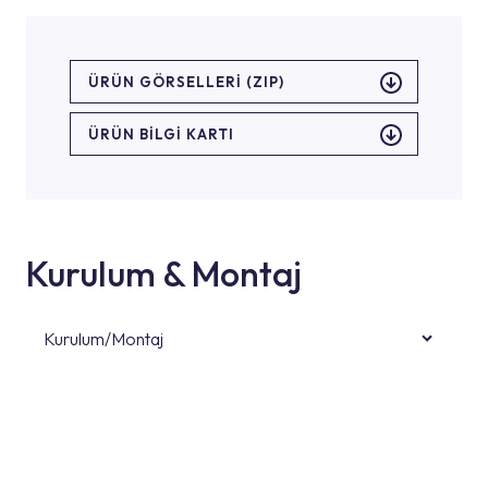
ÜRÜN GÖRSELLERI (ZIP)
ÜRÜN BILGI KARTI
Kurulum & Montaj
Kurulum/Montaj
Ürün montajları için konusunda uzman ve
deneyimli ekiplere sahip yetkili servislerimize
başvurabilirsiniz. Web sitemizde yer alan
Hizmet Noktaları veya Yetkili Servisler alanı