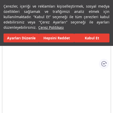
Çerezler, içeriği ve reklamları kişiselleştirmek, sosyal medya
Menü
Menü
özellikleri sağlamak ve trafiğimizi analiz etmek için
kullanılmaktadır. “Kabul Et” seçeneği ile tüm çerezleri kabul
edebilirsiniz veya “Çerez Ayarları” seçeneği ile ayarları
Ana Sayfa
Karolar
Porselen Plaka ve Karolar
Tüm Porselen Plak
düzenleyebilirsiniz.
Çerez Politikası
Ayarları Düzenle
Tüm Görseller
(1)
Hepsini Reddet
Kabul Et