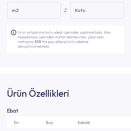
m2
Kutu
Ürün satışlarımız kutu adedi üzerinden yapılmaktadır. Alan
hesaplaması üzerinden miktar belirlenirken, çıkan alan
metrajına
%10
fire payı eklenip kutu adedine
dönüştürülmektedir.
Ürün Özellikleri
Ebat
En
Boy
Kalınlık