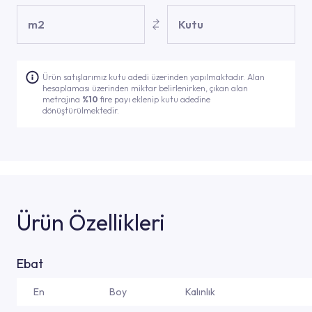
m2
Kutu
Ürün satışlarımız kutu adedi üzerinden yapılmaktadır. Alan
hesaplaması üzerinden miktar belirlenirken, çıkan alan
metrajına
%10
fire payı eklenip kutu adedine
dönüştürülmektedir.
Ürün Özellikleri
Ebat
En
Boy
Kalınlık