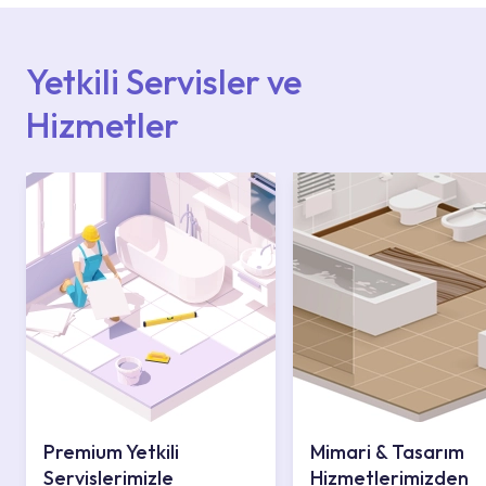
içerisinden kendinize en yakın yetkili servise
ulaşabilir veya 0850 800 52 53 numaralı
iletişim merkezimizden destek alabilirsiniz.
Yetkili Servisler ve
Hizmetler
Premium Yetkili
Mimari & Tasarım
Servislerimizle
Hizmetlerimizden