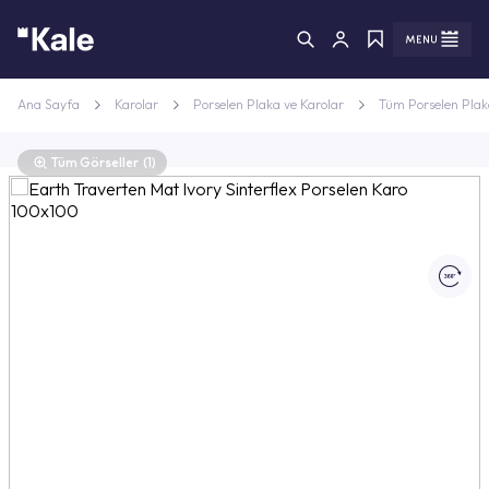
Menü
Menü
Ana Sayfa
Karolar
Porselen Plaka ve Karolar
Tüm Porselen Plak
Tüm Görseller
(1)