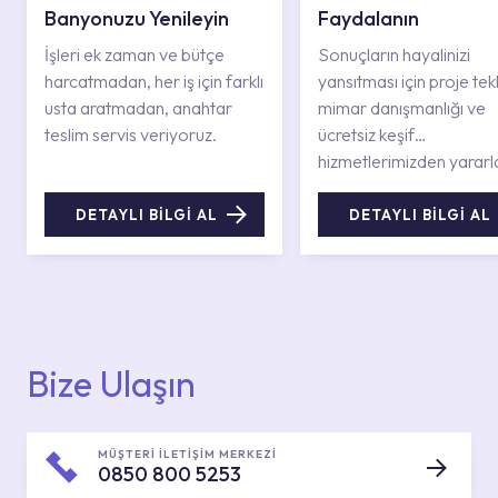
Banyonuzu Yenileyin
Faydalanın
İşleri ek zaman ve bütçe
Sonuçların hayalinizi
harcatmadan, her iş için farklı
yansıtması için proje tekli
usta aratmadan, anahtar
mimar danışmanlığı ve
teslim servis veriyoruz.
ücretsiz keşif
hizmetlerimizden yararl
DETAYLI BİLGİ AL
DETAYLI BİLGİ AL
Bize Ulaşın
MÜŞTERİ İLETİŞİM MERKEZİ
0850 800 5253