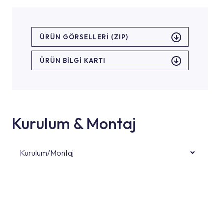
ÜRÜN GÖRSELLERI (ZIP)
ÜRÜN BILGI KARTI
Kurulum & Montaj
Kurulum/Montaj
Ürün montajları için konusunda uzman ve
deneyimli ekiplere sahip yetkili servislerimize
başvurabilirsiniz. Web sitemizde yer alan
Hizmet Noktaları veya Yetkili Servisler alanı