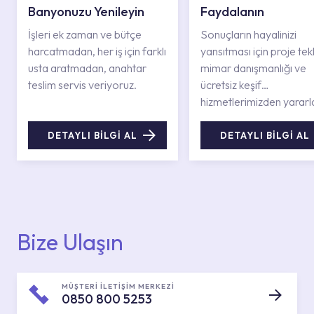
Banyonuzu Yenileyin
Faydalanın
İşleri ek zaman ve bütçe
Sonuçların hayalinizi
harcatmadan, her iş için farklı
yansıtması için proje tekli
usta aratmadan, anahtar
mimar danışmanlığı ve
teslim servis veriyoruz.
ücretsiz keşif
hizmetlerimizden yararl
DETAYLI BİLGİ AL
DETAYLI BİLGİ AL
Bize Ulaşın
MÜŞTERİ İLETİŞİM MERKEZİ
0850 800 5253