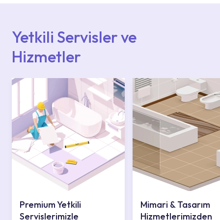
içerisinden kendinize en yakın yetkili servise
ulaşabilir veya 0850 800 52 53 numaralı
iletişim merkezimizden destek alabilirsiniz.
Yetkili Servisler ve
Hizmetler
Premium Yetkili
Mimari & Tasarım
Servislerimizle
Hizmetlerimizden