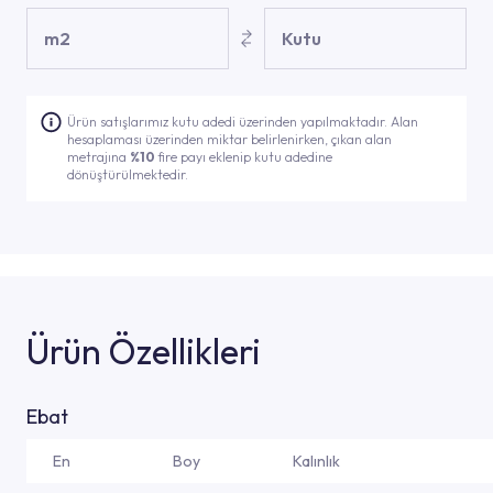
m2
Kutu
Ürün satışlarımız kutu adedi üzerinden yapılmaktadır. Alan
hesaplaması üzerinden miktar belirlenirken, çıkan alan
metrajına
%10
fire payı eklenip kutu adedine
dönüştürülmektedir.
Ürün Özellikleri
Ebat
En
Boy
Kalınlık