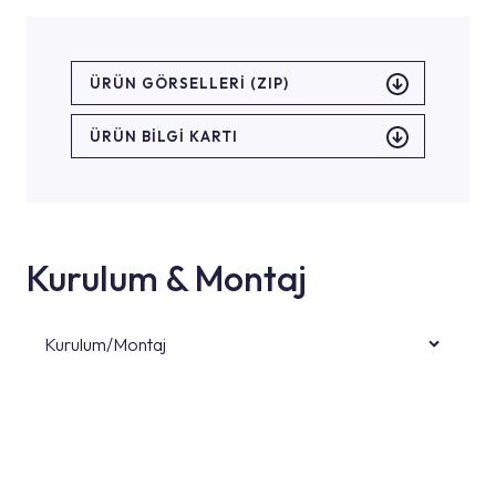
ÜRÜN GÖRSELLERI (ZIP)
ÜRÜN BILGI KARTI
Kurulum & Montaj
Kurulum/Montaj
Ürün montajları için konusunda uzman ve
deneyimli ekiplere sahip yetkili servislerimize
başvurabilirsiniz. Web sitemizde yer alan
Hizmet Noktaları veya Yetkili Servisler alanı