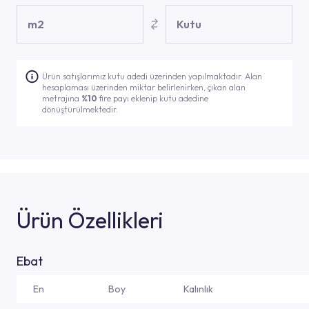
m2
Kutu
Ürün satışlarımız kutu adedi üzerinden yapılmaktadır. Alan
hesaplaması üzerinden miktar belirlenirken, çıkan alan
metrajına
%10
fire payı eklenip kutu adedine
dönüştürülmektedir.
Ürün Özellikleri
Ebat
En
Boy
Kalınlık