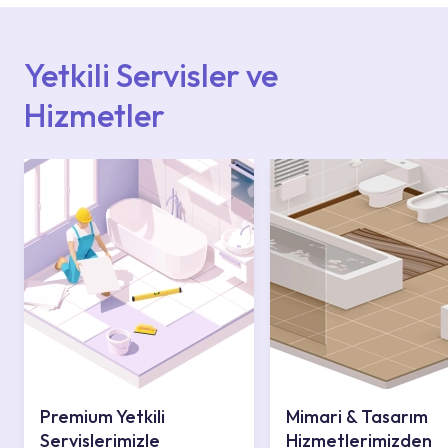
içerisinden kendinize en yakın yetkili servise
ulaşabilir veya 0850 800 52 53 numaralı
iletişim merkezimizden destek alabilirsiniz.
Yetkili Servisler ve
Hizmetler
Premium Yetkili
Mimari & Tasarım
Servislerimizle
Hizmetlerimizden