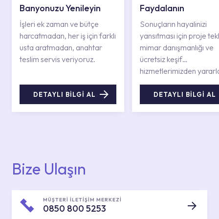
Banyonuzu Yenileyin
Faydalanın
İşleri ek zaman ve bütçe
Sonuçların hayalinizi
harcatmadan, her iş için farklı
yansıtması için proje tekli
usta aratmadan, anahtar
mimar danışmanlığı ve
teslim servis veriyoruz.
ücretsiz keşif
hizmetlerimizden yararl
DETAYLI BİLGİ AL
DETAYLI BİLGİ AL
Bize Ulaşın
MÜŞTERİ İLETİŞİM MERKEZİ
0850 800 5253