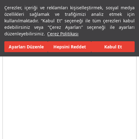
Çerezler, içeriği ve reklamları kişiselleştirmek, sosyal medya
Menü
Menü
özellikleri sağlamak ve trafiğimizi analiz etmek için
kullanılmaktadır. “Kabul Et” seçeneği ile tüm çerezleri kabul
edebilirsiniz veya “Çerez Ayarları” seçeneği ile ayarları
Ana Sayfa
Karolar
Porselen Plaka ve Karolar
Tüm Porselen Plak
düzenleyebilirsiniz.
Çerez Politikası
Ayarları Düzenle
Tüm Görseller
(3)
Hepsini Reddet
Kabul Et