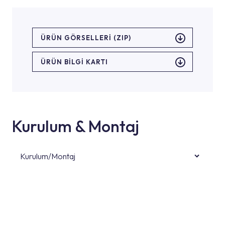
ÜRÜN GÖRSELLERI (ZIP)
ÜRÜN BILGI KARTI
Kurulum & Montaj
Kurulum/Montaj
Ürün montajları için konusunda uzman ve
deneyimli ekiplere sahip yetkili servislerimize
başvurabilirsiniz. Web sitemizde yer alan
Hizmet Noktaları veya Yetkili Servisler alanı