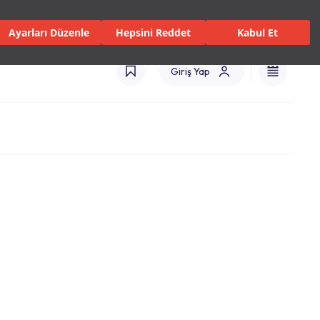
 Servisler ve Hizmetler
Mağazalar
Kataloglar
Türkiye(TR)
Ayarları Düzenle
Hepsini Reddet
Kabul Et
Giriş Yap