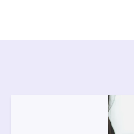
Ürün montajları için konusunda uzman ve deneyiml
başvurabilirsiniz. Web sitemizde yer alan Hizmet 
kendinize en yakın yetkili servise ulaşabilir ve
destek alabilirsiniz.