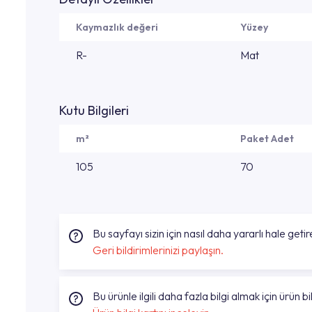
Kaymazlık değeri
Yüzey
R-
Mat
Kutu Bilgileri
m²
Paket Adet
105
70
Bu sayfayı sizin için nasıl daha yararlı hale getire
Geri bildirimlerinizi paylaşın.
Bu ürünle ilgili daha fazla bilgi almak için ürün bil