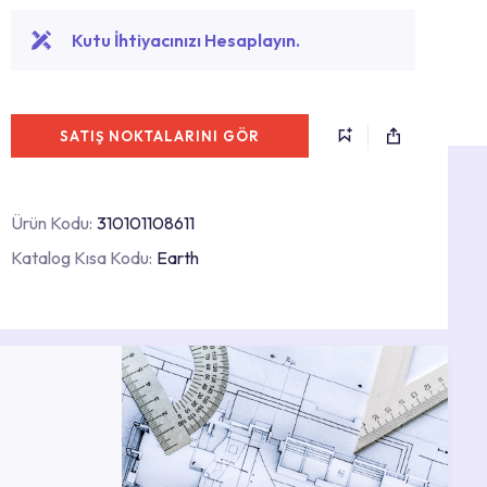
Kutu İhtiyacınızı Hesaplayın.
SATIŞ NOKTALARINI GÖR
Ürün Kodu:
310101108611
Katalog Kısa Kodu:
Earth