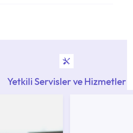
i ekiplere sahip yetkili servislerimize
Noktaları veya Yetkili Servisler alanı içerisinden
ya 0850 800 52 53 numaralı iletişim merkezimizden
Yetkili Servisler ve Hizmetler