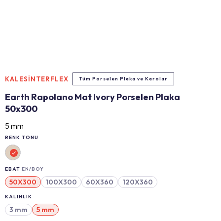
KALESİNTERFLEX
Tüm Porselen Plaka ve Karolar
Earth Rapolano Mat Ivory Porselen Plaka
50x300
5 mm
RENK TONU
EBAT
EN/BOY
50X300
100X300
60X360
120X360
KALINLIK
3 mm
5 mm