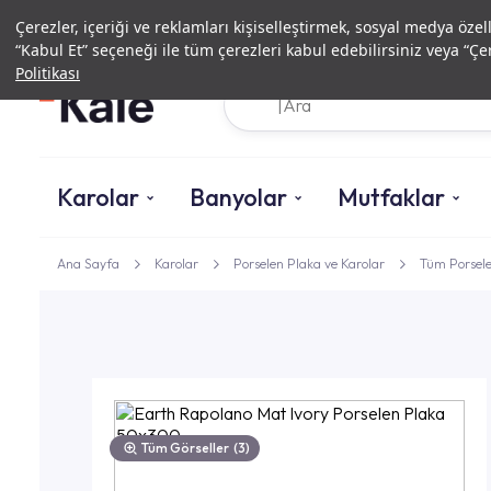
Çerezler, içeriği ve reklamları kişiselleştirmek, sosyal medya özel
“Kabul Et” seçeneği ile tüm çerezleri kabul edebilirsiniz veya “Çer
Politikası
Karolar
Banyolar
Mutfaklar
Ana Sayfa
Karolar
Porselen Plaka ve Karolar
Tüm Porsele
Tüm Görseller
(3)