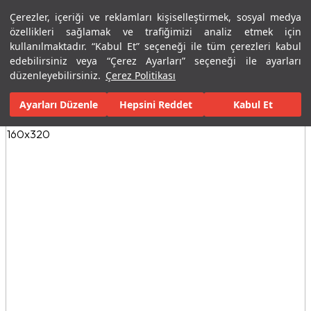
Çerezler, içeriği ve reklamları kişiselleştirmek, sosyal medya
Menü
Menü
özellikleri sağlamak ve trafiğimizi analiz etmek için
kullanılmaktadır. “Kabul Et” seçeneği ile tüm çerezleri kabul
edebilirsiniz veya “Çerez Ayarları” seçeneği ile ayarları
Ana Sayfa
Karolar
Porselen Plaka ve Karolar
Tüm Porselen Plak
düzenleyebilirsiniz.
Çerez Politikası
Ayarları Düzenle
Tüm Görseller
(3)
Hepsini Reddet
Kabul Et