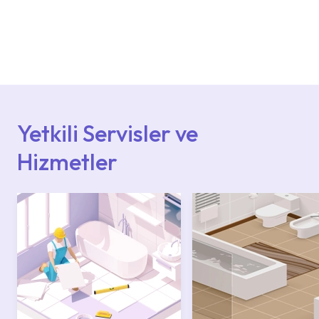
Ürün montajları için konusunda uzman ve
deneyimli ekiplere sahip yetkili servislerimize
başvurabilirsiniz. Web sitemizde yer alan
Hizmet Noktaları veya Yetkili Servisler alanı
içerisinden kendinize en yakın yetkili servise
ulaşabilir veya 0850 800 52 53 numaralı
iletişim merkezimizden destek alabilirsiniz.
Yetkili Servisler ve
Hizmetler