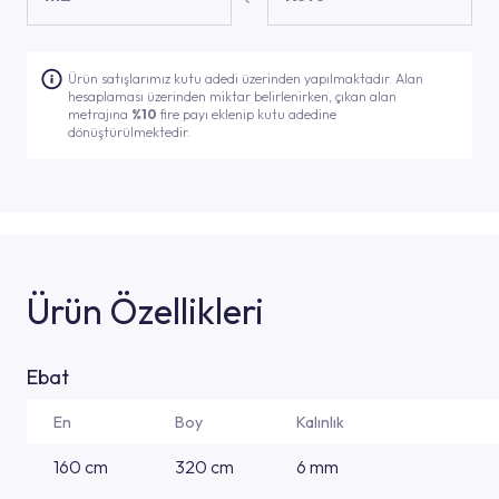
Ürün satışlarımız kutu adedi üzerinden yapılmaktadır. Alan
hesaplaması üzerinden miktar belirlenirken, çıkan alan
metrajına
%10
fire payı eklenip kutu adedine
dönüştürülmektedir.
Ürün Özellikleri
Ebat
En
Boy
Kalınlık
160 cm
320 cm
6 mm