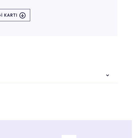
I KARTI
i ekiplere sahip yetkili servislerimize
Noktaları veya Yetkili Servisler alanı içerisinden
ya 0850 800 52 53 numaralı iletişim merkezimizden