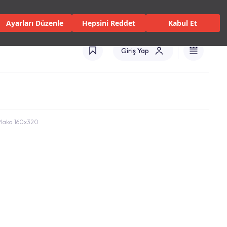
 Servisler ve Hizmetler
Mağazalar
Kataloglar
Türkiye(TR)
Ayarları Düzenle
Hepsini Reddet
Kabul Et
Giriş Yap
 Plaka 160x320