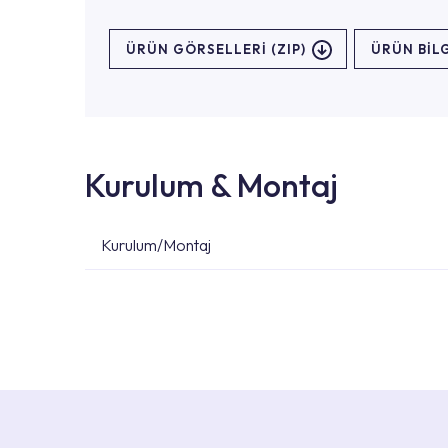
ÜRÜN GÖRSELLERI (ZIP)
ÜRÜN BILG
Kurulum & Montaj
Kurulum/Montaj
Ürün montajları için konusunda uzman ve deneyiml
başvurabilirsiniz. Web sitemizde yer alan Hizmet 
kendinize en yakın yetkili servise ulaşabilir ve
destek alabilirsiniz.