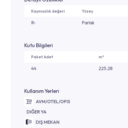
Kaymazlık değeri
Yüzey
R-
Parlak
Kutu Bilgileri
Paket Adet
m²
44
225.28
Kullanım Yerleri
AVM/OTEL/OFIS
DIĞER YA
DIŞ MEKAN