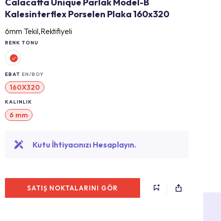
Calacatta Unique Parlak Model-B
Kalesinterflex Porselen Plaka 160x320
6mm Tekil,Rektifiyeli
RENK TONU
EBAT
EN/BOY
160X320
KALINLIK
6 mm
Kutu İhtiyacınızı Hesaplayın.
SATIŞ NOKTALARINI GÖR