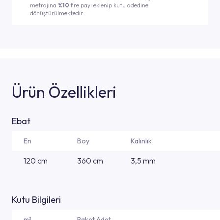
metrajına
%10
fire payı eklenip kutu adedine
dönüştürülmektedir.
Ürün Özellikleri
Ebat
En
Boy
Kalınlık
120 cm
360 cm
3,5 mm
Kutu Bilgileri
m²
Paket Adet