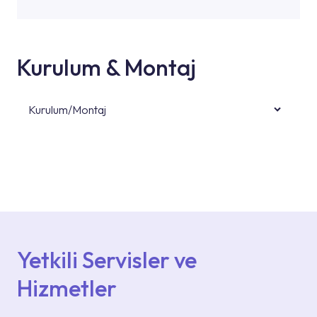
Kurulum & Montaj
Kurulum/Montaj
Ürün montajları için konusunda uzman ve
deneyimli ekiplere sahip yetkili servislerimize
başvurabilirsiniz. Web sitemizde yer alan
Hizmet Noktaları veya Yetkili Servisler alanı
içerisinden kendinize en yakın yetkili servise
ulaşabilir veya 0850 800 52 53 numaralı
iletişim merkezimizden destek alabilirsiniz.
Yetkili Servisler ve
Hizmetler