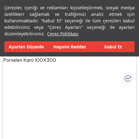
Çerezler, içeriği ve reklamları kişiselleştirmek, sosyal medya
Menü
Menü
özellikleri sağlamak ve trafiğimizi analiz etmek için
kullanılmaktadır. “Kabul Et” seçeneği ile tüm çerezleri kabul
edebilirsiniz veya “Çerez Ayarları” seçeneği ile ayarları
Ana Sayfa
Karolar
Konut İçi Alanlar
Banyo Seramikleri
C S
düzenleyebilirsiniz.
Çerez Politikası
Ayarları Düzenle
Tüm Görseller
(1)
Hepsini Reddet
Kabul Et