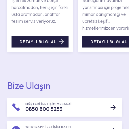
İşleri ek zaman ve bütçe
Sonuçların hayalinizi
harcatmadan, her iş için farklı
yansıtması için proje tekli
usta aratmadan, anahtar
mimar danışmanlığı ve
teslim servis veriyoruz.
ücretsiz keşif
hizmetlerimizden yararl
DETAYLI BİLGİ AL
DETAYLI BİLGİ AL
Bize Ulaşın
MÜŞTERİ İLETİŞİM MERKEZİ
0850 800 5253
WHATSAPP İLETİŞİM HATTI