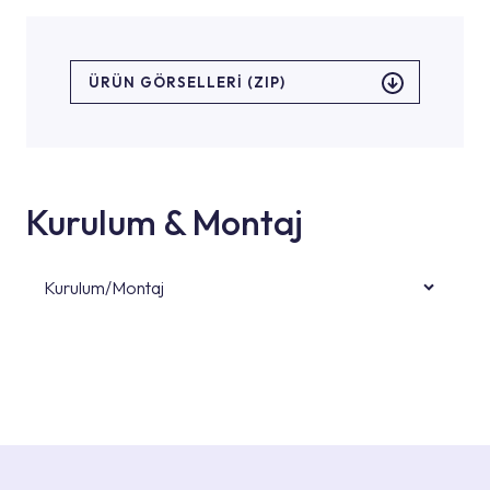
ÜRÜN GÖRSELLERI (ZIP)
Kurulum & Montaj
Kurulum/Montaj
Ürün montajları için konusunda uzman ve
deneyimli ekiplere sahip yetkili servislerimize
başvurabilirsiniz. Web sitemizde yer alan
Hizmet Noktaları veya Yetkili Servisler alanı
içerisinden kendinize en yakın yetkili servise
ulaşabilir veya 0850 800 52 53 numaralı