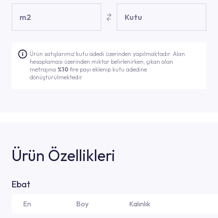
m2
Kutu
Ürün satışlarımız kutu adedi üzerinden yapılmaktadır. Alan
hesaplaması üzerinden miktar belirlenirken, çıkan alan
metrajına
%10
fire payı eklenip kutu adedine
dönüştürülmektedir.
Ürün Özellikleri
Ebat
En
Boy
Kalınlık