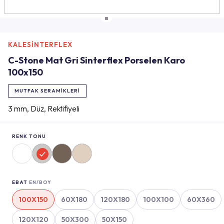
KALESİNTERFLEX
C-Stone Mat Gri Sinterflex Porselen Karo
100x150
MUTFAK SERAMIKLERI
3 mm, Düz, Rektifiyeli
RENK TONU
EBAT
EN/BOY
100X150
60X180
120X180
100X100
60X360
120X120
50X300
50X150