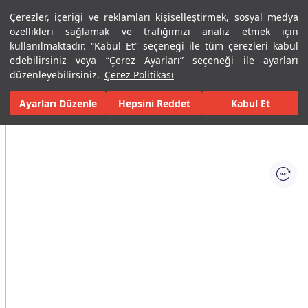
Çerezler, içeriği ve reklamları kişiselleştirmek, sosyal medya
Menü
Menü
özellikleri sağlamak ve trafiğimizi analiz etmek için
kullanılmaktadır. “Kabul Et” seçeneği ile tüm çerezleri kabul
edebilirsiniz veya “Çerez Ayarları” seçeneği ile ayarları
Ana Sayfa
Karolar
Konut İçi Alanlar
Mutfak Seramikleri
C-
düzenleyebilirsiniz.
Çerez Politikası
Ayarları Düzenle
Tüm Görseller
(1)
Hepsini Reddet
Kabul Et