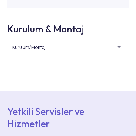
Kurulum & Montaj
Kurulum/Montaj
Ürün montajları için konusunda uzman ve
deneyimli ekiplere sahip yetkili servislerimize
başvurabilirsiniz. Web sitemizde yer alan
Hizmet Noktaları veya Yetkili Servisler alanı
içerisinden kendinize en yakın yetkili servise
ulaşabilir veya 0850 800 52 53 numaralı
iletişim merkezimizden destek alabilirsiniz.
Yetkili Servisler ve
Hizmetler