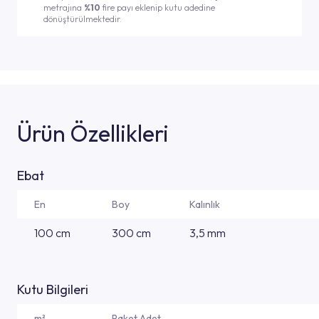
metrajına
%10
fire payı eklenip kutu adedine
dönüştürülmektedir.
Ürün Özellikleri
Ebat
En
Boy
Kalınlık
100 cm
300 cm
3,5 mm
Kutu Bilgileri
m²
Paket Adet