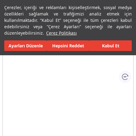
Çerezler, içeriği ve reklamları kişiselleştirmek, sosyal medya
Menü
Menü
özellikleri sağlamak ve trafiğimizi analiz etmek için
kullanılmaktadır. “Kabul Et” seçeneği ile tüm çerezleri kabul
edebilirsiniz veya “Çerez Ayarları” seçeneği ile ayarları
Ana Sayfa
Karolar
Konut İçi Alanlar
Banyo Seramikleri
C S
düzenleyebilirsiniz.
Çerez Politikası
Ayarları Düzenle
Tüm Görseller
(1)
Hepsini Reddet
Kabul Et