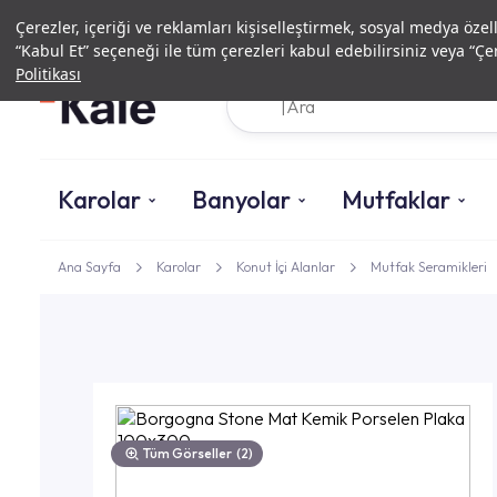
Çerezler, içeriği ve reklamları kişiselleştirmek, sosyal medya özel
“Kabul Et” seçeneği ile tüm çerezleri kabul edebilirsiniz veya “Çer
Politikası
Karolar
Banyolar
Mutfaklar
Ana Sayfa
Karolar
Konut İçi Alanlar
Mutfak Seramikleri
Tüm Görseller
(2)