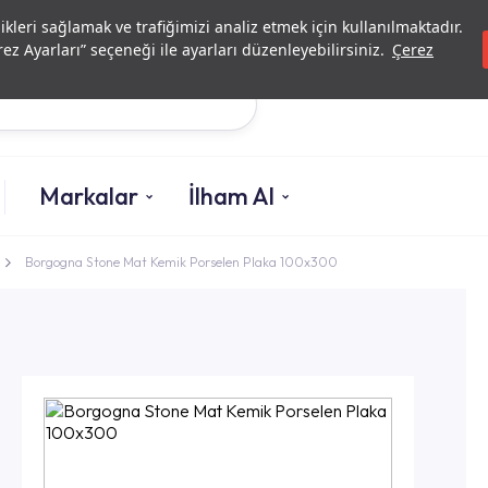
Yatırımcı İlişkileri
Yetkili
likleri sağlamak ve trafiğimizi analiz etmek için kullanılmaktadır.
ez Ayarları” seçeneği ile ayarları düzenleyebilirsiniz.
Çerez
Ara
Markalar
İlham Al
Borgogna Stone Mat Kemik Porselen Plaka 100x300