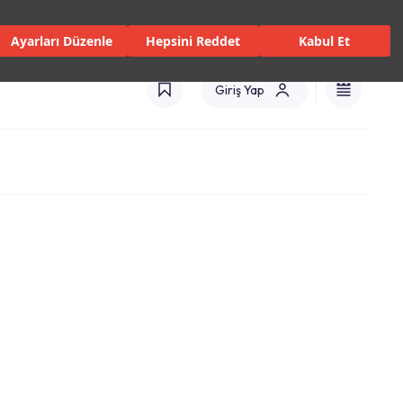
 Servisler ve Hizmetler
Mağazalar
Kataloglar
Türkiye(TR)
Ayarları Düzenle
Hepsini Reddet
Kabul Et
Giriş Yap