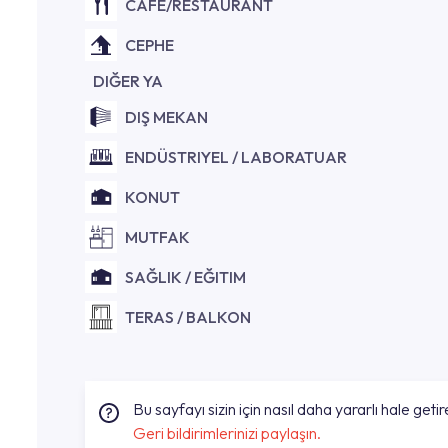
CAFE/RESTAURANT
CEPHE
DIĞER YA
DIŞ MEKAN
ENDÜSTRIYEL / LABORATUAR
KONUT
MUTFAK
SAĞLIK / EĞITIM
TERAS / BALKON
Bu sayfayı sizin için nasıl daha yararlı hale getire
Geri bildirimlerinizi paylaşın.