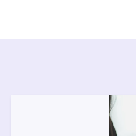
Ürün montajları için konusunda uzman ve deneyiml
başvurabilirsiniz. Web sitemizde yer alan Hizmet 
kendinize en yakın yetkili servise ulaşabilir ve
destek alabilirsiniz.