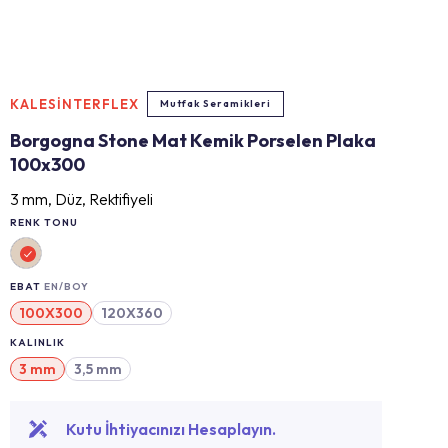
KALESİNTERFLEX
Mutfak Seramikleri
Borgogna Stone Mat Kemik Porselen Plaka
100x300
3 mm, Düz, Rektifiyeli
RENK TONU
EBAT
EN/BOY
100X300
120X360
KALINLIK
3 mm
3,5 mm
Kutu İhtiyacınızı Hesaplayın.