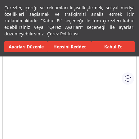
Çerezler, içeriği ve reklamları kişiselleştirmek, sosyal medya
Menü
Menü
özellikleri sağlamak ve trafiğimizi analiz etmek için
kullanılmaktadır. “Kabul Et” seçeneği ile tüm çerezleri kabul
edebilirsiniz veya “Çerez Ayarları” seçeneği ile ayarları
Ana Sayfa
Karolar
Porselen Plaka ve Karolar
Tüm Porselen Plak
düzenleyebilirsiniz.
Çerez Politikası
Ayarları Düzenle
Tüm Görseller
(1)
Hepsini Reddet
Kabul Et