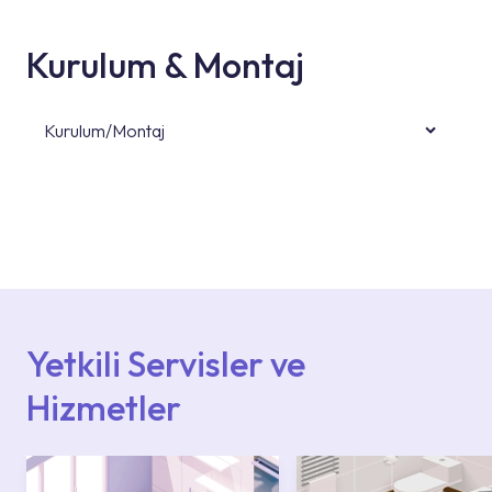
Kurulum & Montaj
Kurulum/Montaj
Ürün montajları için konusunda uzman ve
deneyimli ekiplere sahip yetkili servislerimize
başvurabilirsiniz. Web sitemizde yer alan
Hizmet Noktaları veya Yetkili Servisler alanı
içerisinden kendinize en yakın yetkili servise
ulaşabilir veya 0850 800 52 53 numaralı
iletişim merkezimizden destek alabilirsiniz.
Yetkili Servisler ve
Hizmetler