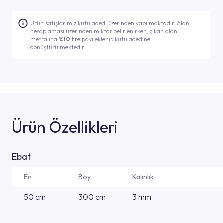
Ürün satışlarımız kutu adedi üzerinden yapılmaktadır. Alan
hesaplaması üzerinden miktar belirlenirken, çıkan alan
metrajına
%10
fire payı eklenip kutu adedine
dönüştürülmektedir.
Ürün Özellikleri
Ebat
En
Boy
Kalınlık
50 cm
300 cm
3 mm