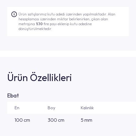
Ürün satışlarımız kutu adedi üzerinden yapılmaktadır. Alan
hesaplaması üzerinden miktar belirlenirken, çıkan alan
metrajına
%10
fire payı eklenip kutu adedine
dönüştürülmektedir.
Ürün Özellikleri
Ebat
En
Boy
Kalınlık
100 cm
300 cm
5 mm