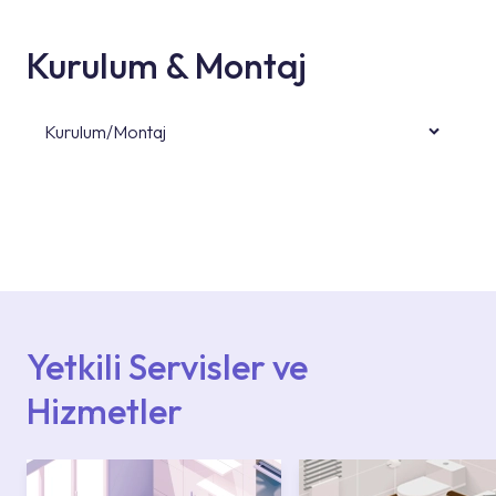
Kurulum & Montaj
Kurulum/Montaj
Ürün montajları için konusunda uzman ve
deneyimli ekiplere sahip yetkili servislerimize
başvurabilirsiniz. Web sitemizde yer alan
Hizmet Noktaları veya Yetkili Servisler alanı
içerisinden kendinize en yakın yetkili servise
ulaşabilir veya 0850 800 52 53 numaralı
iletişim merkezimizden destek alabilirsiniz.
Yetkili Servisler ve
Hizmetler