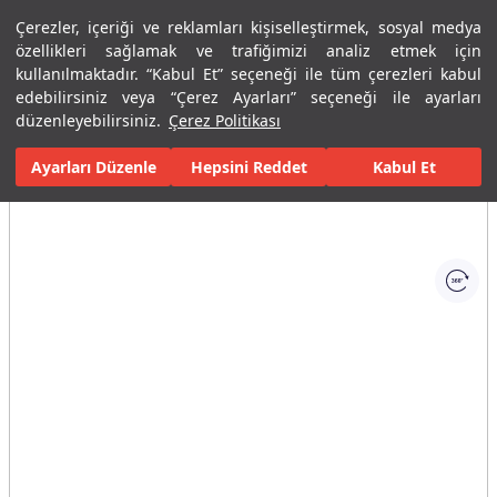
Çerezler, içeriği ve reklamları kişiselleştirmek, sosyal medya
Menü
Menü
özellikleri sağlamak ve trafiğimizi analiz etmek için
kullanılmaktadır. “Kabul Et” seçeneği ile tüm çerezleri kabul
edebilirsiniz veya “Çerez Ayarları” seçeneği ile ayarları
Ana Sayfa
Karolar
Porselen Plaka ve Karolar
Tüm Porselen Plak
düzenleyebilirsiniz.
Çerez Politikası
Ayarları Düzenle
Tüm Görseller
(1)
Hepsini Reddet
Kabul Et