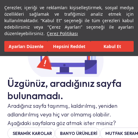
Çerezler, içeriği ve reklamları kişiselleştirmek, sosyal medya
Menü
Menü
özellikleri sağlamak ve trafiğimizi analiz etmek için
kullanılmaktadır. “Kabul Et” seçeneği ile tüm çerezleri kabul
edebilirsiniz veya “Çerez Ayarları” seçeneği ile ayarları
düzenleyebilirsiniz.
Çerez Politikası
Ayarları Düzenle
Hepsini Reddet
Kabul Et
Üzgünüz, aradığınız sayfa
bulunamadı.
Aradığınız sayfa taşınmış, kaldırılmış, yeniden
adlandırılmış veya hiç var olmamış olabilir.
Aşağıdaki sayfalara göz atmak ister misiniz?
SERAMIK KAROLAR
BANYO ÜRÜNLERİ
MUTFAK SERAM