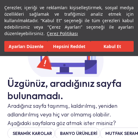
Çerezler, içeriği ve reklamları kişiselleştirmek, sosyal medya
Menü
Menü
özellikleri sağlamak ve trafiğimizi analiz etmek için
kullanılmaktadır. “Kabul Et” seçeneği ile tüm çerezleri kabul
edebilirsiniz veya “Çerez Ayarları” seçeneği ile ayarları
düzenleyebilirsiniz.
Çerez Politikası
Ayarları Düzenle
Hepsini Reddet
Kabul Et
Üzgünüz, aradığınız sayfa
bulunamadı.
Aradığınız sayfa taşınmış, kaldırılmış, yeniden
adlandırılmış veya hiç var olmamış olabilir.
Aşağıdaki sayfalara göz atmak ister misiniz?
SERAMIK KAROLAR
BANYO ÜRÜNLERİ
MUTFAK SERAM