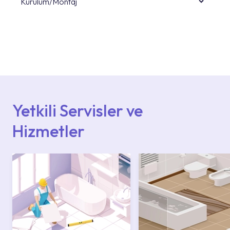
Kurulum/Montaj
Ürün montajları için konusunda uzman ve
deneyimli ekiplere sahip yetkili servislerimize
başvurabilirsiniz. Web sitemizde yer alan
Hizmet Noktaları veya Yetkili Servisler alanı
içerisinden kendinize en yakın yetkili servise
ulaşabilir veya 0850 800 52 53 numaralı
iletişim merkezimizden destek alabilirsiniz.
Yetkili Servisler ve
Hizmetler