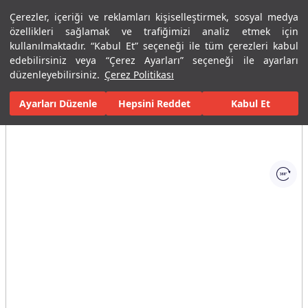
Çerezler, içeriği ve reklamları kişiselleştirmek, sosyal medya
Menü
Menü
özellikleri sağlamak ve trafiğimizi analiz etmek için
kullanılmaktadır. “Kabul Et” seçeneği ile tüm çerezleri kabul
edebilirsiniz veya “Çerez Ayarları” seçeneği ile ayarları
Ana Sayfa
Banyolar
Duş Sistemleri
Duş Sistem Tamamlayıcıları
düzenleyebilirsiniz.
Çerez Politikası
Ayarları Düzenle
Tüm Görseller
(1)
Hepsini Reddet
Kabul Et