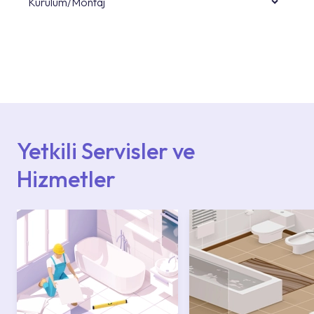
Kurulum/Montaj
Ürün montajları için konusunda uzman ve
deneyimli ekiplere sahip yetkili servislerimize
başvurabilirsiniz. Web sitemizde yer alan
Hizmet Noktaları veya Yetkili Servisler alanı
içerisinden kendinize en yakın yetkili servise
ulaşabilir veya 0850 800 52 53 numaralı
iletişim merkezimizden destek alabilirsiniz.
Yetkili Servisler ve
Hizmetler